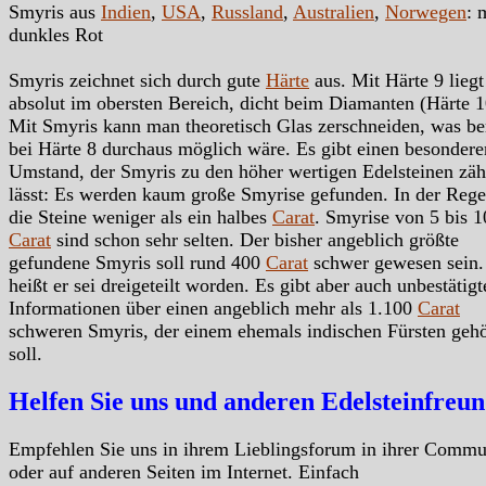
Smyris aus
Indien
,
USA
,
Russland
,
Australien
,
Norwegen
: 
dunkles Rot
Smyris zeichnet sich durch gute
Härte
aus. Mit Härte 9 liegt
absolut im obersten Bereich, dicht beim Diamanten (Härte 1
Mit Smyris kann man theoretisch Glas zerschneiden, was ber
bei Härte 8 durchaus möglich wäre. Es gibt einen besondere
Umstand, der Smyris zu den höher wertigen Edelsteinen zäh
lässt: Es werden kaum große Smyrise gefunden. In der Rege
die Steine weniger als ein halbes
Carat
. Smyrise von 5 bis 1
Carat
sind schon sehr selten. Der bisher angeblich größte
gefundene Smyris soll rund 400
Carat
schwer gewesen sein.
heißt er sei dreigeteilt worden. Es gibt aber auch unbestätigt
Informationen über einen angeblich mehr als 1.100
Carat
schweren Smyris, der einem ehemals indischen Fürsten geh
soll.
Helfen Sie uns und anderen Edelsteinfreu
Empfehlen Sie uns in ihrem Lieblingsforum in ihrer Commu
oder auf anderen Seiten im Internet. Einfach