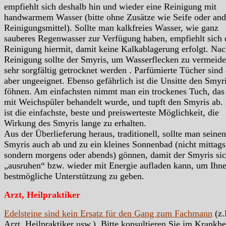
empfiehlt sich deshalb hin und wieder eine Reinigung mit
handwarmem Wasser (bitte ohne Zusätze wie Seife oder and
Reinigungsmittel). Sollte man kalkfreies Wasser, wie ganz
sauberes Regenwasser zur Verfügung haben, empfiehlt sich 
Reinigung hiermit, damit keine Kalkablagerung erfolgt. Nac
Reinigung sollte der Smyris, um Wasserflecken zu vermeide
sehr sorgfältig getrocknet werden . Parfümierte Tücher sind
aber ungeeignet. Ebenso gefährlich ist die Unsitte den Smyr
föhnen. Am einfachsten nimmt man ein trockenes Tuch, das 
mit Weichspüler behandelt wurde, und tupft den Smyris ab.
ist die einfachste, beste und preiswerteste Möglichkeit, die
Wirkung des Smyris lange zu erhalten.
Aus der Überlieferung heraus, traditionell, sollte man seinen
Smyris auch ab und zu ein kleines Sonnenbad (nicht mittags
sondern morgens oder abends) gönnen, damit der Smyris si
„ausruhen“ bzw. wieder mit Energie aufladen kann, um Ihn
bestmögliche Unterstützung zu geben.
Arzt, Heilpraktiker
Edelsteine sind kein Ersatz für den Gang zum Fachmann
(z.
Arzt, Heilpraktiker usw.). Bitte konsultieren Sie im Krankhei