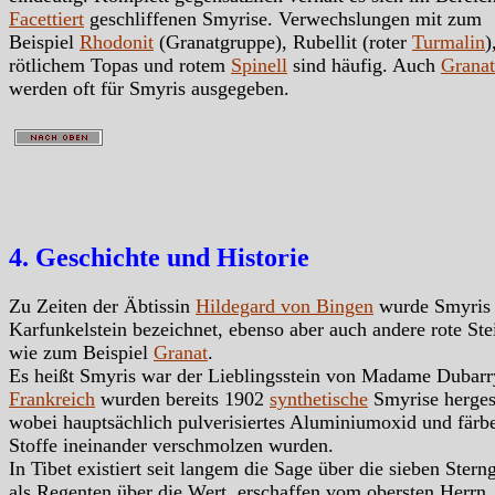
Facettiert
geschliffenen Smyrise. Verwechslungen mit zum
Beispiel
Rhodonit
(Granatgruppe), Rubellit (roter
Turmalin
)
rötlichem Topas und rotem
Spinell
sind häufig. Auch
Granat
werden oft für Smyris ausgegeben.
4. Geschichte und Historie
Zu Zeiten der Äbtissin
Hildegard von Bingen
wurde Smyris 
Karfunkelstein bezeichnet, ebenso aber auch andere rote Ste
wie zum Beispiel
Granat
.
Es heißt Smyris war der Lieblingsstein von Madame Dubarr
Frankreich
wurden bereits 1902
synthetische
Smyrise hergest
wobei hauptsächlich pulverisiertes Aluminiumoxid und färb
Stoffe ineinander verschmolzen wurden.
In Tibet existiert seit langem die Sage über die sieben Sterng
als Regenten über die Wert, erschaffen vom obersten Herrn.