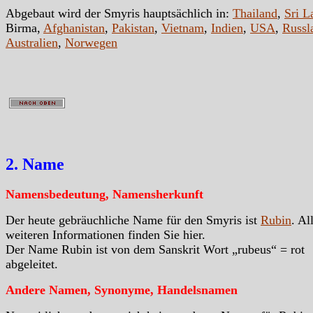
Abgebaut wird der Smyris hauptsächlich in:
Thailand
,
Sri L
Birma,
Afghanistan
,
Pakistan
,
Vietnam
,
Indien
,
USA
,
Russl
Australien
,
Norwegen
2. Name
Namensbedeutung, Namensherkunft
Der heute gebräuchliche Name für den Smyris ist
Rubin
. Al
weiteren Informationen finden Sie hier.
Der Name Rubin ist von dem Sanskrit Wort „rubeus“ = rot
abgeleitet.
Andere Namen, Synonyme, Handelsnamen