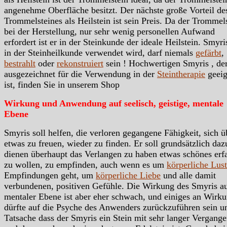
angenehme Oberfläche besitzt. Der nächste große Vorteil de
Trommelsteines als Heilstein ist sein Preis. Da der Trommels
bei der Herstellung, nur sehr wenig personellen Aufwand
erfordert ist er in der Steinkunde der ideale Heilstein. Smyri
in der Steinheilkunde verwendet wird, darf niemals
gefärbt
,
bestrahlt
oder
rekonstruiert
sein ! Hochwertigen Smyris , de
ausgezeichnet für die Verwendung in der
Steintherapie
geeig
ist, finden Sie in unserem Shop
Wirkung und Anwendung auf seelisch, geistige, mentale
Ebene
Smyris soll helfen, die verloren gegangene Fähigkeit, sich ü
etwas zu freuen, wieder zu finden. Er soll grundsätzlich daz
dienen überhaupt das Verlangen zu haben etwas schönes erf
zu wollen, zu empfinden, auch wenn es um
körperliche Lust
Empfindungen geht, um
körperliche Liebe
und alle damit
verbundenen, positiven Gefühle. Die Wirkung des Smyris a
mentaler Ebene ist aber eher schwach, und einiges an Wirk
dürfte auf die Psyche des Anwenders zurückzuführen sein u
Tatsache dass der Smyris ein Stein mit sehr langer Vergange