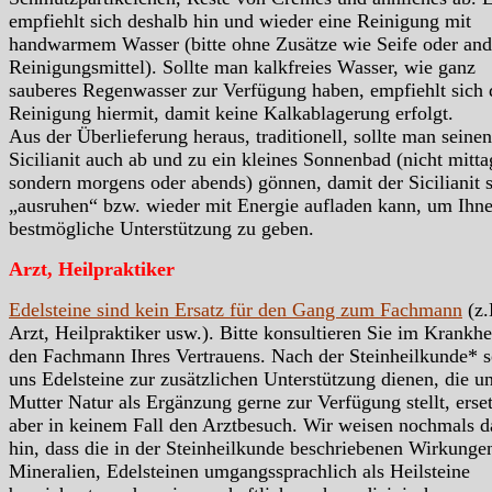
empfiehlt sich deshalb hin und wieder eine Reinigung mit
handwarmem Wasser (bitte ohne Zusätze wie Seife oder and
Reinigungsmittel). Sollte man kalkfreies Wasser, wie ganz
sauberes Regenwasser zur Verfügung haben, empfiehlt sich 
Reinigung hiermit, damit keine Kalkablagerung erfolgt.
Aus der Überlieferung heraus, traditionell, sollte man seinen
Sicilianit auch ab und zu ein kleines Sonnenbad (nicht mitta
sondern morgens oder abends) gönnen, damit der Sicilianit 
„ausruhen“ bzw. wieder mit Energie aufladen kann, um Ihn
bestmögliche Unterstützung zu geben.
Arzt, Heilpraktiker
Edelsteine sind kein Ersatz für den Gang zum Fachmann
(z.
Arzt, Heilpraktiker usw.). Bitte konsultieren Sie im Krankhei
den Fachmann Ihres Vertrauens. Nach der Steinheilkunde* s
uns Edelsteine zur zusätzlichen Unterstützung dienen, die u
Mutter Natur als Ergänzung gerne zur Verfügung stellt, erse
aber in keinem Fall den Arztbesuch. Wir weisen nochmals d
hin, dass die in der Steinheilkunde beschriebenen Wirkunge
Mineralien, Edelsteinen umgangssprachlich als Heilsteine