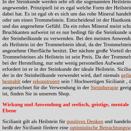
In der Steinkunde werden sehr oft die sogenannten Heilstein
angewendet. Prinzipiell ist es egal welche Form der Heilstei
dabei hat. Es ist egal ob es sich um das rohe Mineral handelt
oder um einen Trommelstein. Entscheidend ist der Hautkont
und das angenehme Gefühl. Da ein rohes Mineral meist scha
Bruchkanten aufweist ist es nur bedingt für die Steinkunde 
der Steinheilkunde zu verwenden. Bei den meisten Anwend
als Heilstein ist der Trommelstein ideal, da der Trommelstei
angenehme Oberfläche besitzt. Der nächste große Vorteil de
Trommelsteines als Heilstein ist sein Preis. Da der Trommels
bei der Herstellung, nur sehr wenig personellen Aufwand
erfordert ist er in der Steinkunde der ideale Heilstein. Sicilia
der in der Steinheilkunde verwendet wird, darf niemals
gefä
bestrahlt
oder
rekonstruiert
sein ! Hochwertigen Sicilianit , 
ausgezeichnet für die Verwendung in der
Steintherapie
geeig
ist, finden Sie in unserem Shop.
Wirkung und Anwendung auf seelisch, geistige, mentale
Ebene
Sicilianit gilt als Heilstein für
positives Denken
und handeln
heißt der Sicilianit fördere eine
optimistische Betrachtungsw