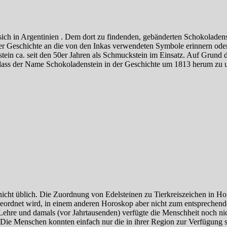
sich in Argentinien . Dem dort zu findenden, gebänderten Schokoladen
 Geschichte an die von den Inkas verwendeten Symbole erinnern oder 
nstein ca. seit den 50er Jahren als Schmuckstein im Einsatz. Auf Gru
ass der Name Schokoladenstein in der Geschichte um 1813 herum zu u
nicht üblich. Die Zuordnung von Edelsteinen zu Tierkreiszeichen in H
ordnet wird, in einem anderen Horoskop aber nicht zum entsprechende
e Lehre und damals (vor Jahrtausenden) verfügte die Menschheit noch n
 Die Menschen konnten einfach nur die in ihrer Region zur Verfügung s