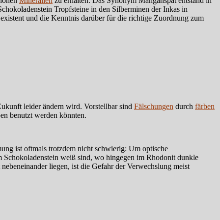
chönen
Mineralien
zu erhalten. Das Synonym Manganspat entstand in
hokoladenstein Tropfsteine in den Silberminen der Inkas in
xistent und die Kenntnis darüber für die richtige Zuordnung zum
ukunft leider ändern wird. Vorstellbar sind
Fälschungen
durch
färben
en benutzt werden könnten.
ung ist oftmals trotzdem nicht schwierig: Um optische
im Schokoladenstein weiß sind, wo hingegen im Rhodonit dunkle
nebeneinander liegen, ist die Gefahr der Verwechslung meist