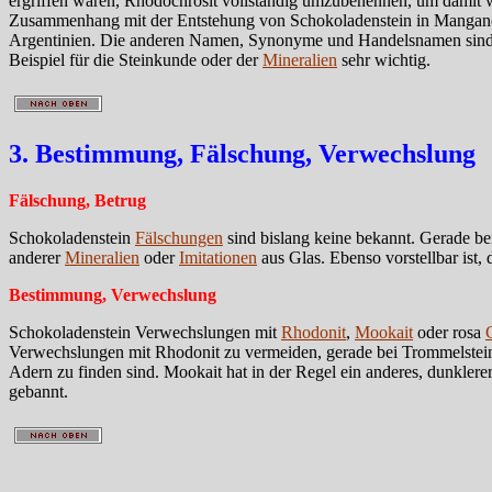
ergriffen waren, Rhodochrosit vollständig umzubenennen, um damit
Zusammenhang mit der Entstehung von Schokoladenstein in Manganerz
Argentinien. Die anderen Namen, Synonyme und Handelsnamen sind unt
Beispiel für die Steinkunde oder der
Mineralien
sehr wichtig.
3. Bestimmung, Fälschung, Verwechslung
Fälschung, Betrug
Schokoladenstein
Fälschungen
sind bislang keine bekannt. Gerade bei
anderer
Mineralien
oder
Imitationen
aus Glas. Ebenso vorstellbar ist,
Bestimmung, Verwechslung
Schokoladenstein Verwechslungen mit
Rhodonit
,
Mookait
oder rosa
Verwechslungen mit Rhodonit zu vermeiden, gerade bei Trommelsteine
Adern zu finden sind. Mookait hat in der Regel ein anderes, dunkler
gebannt.