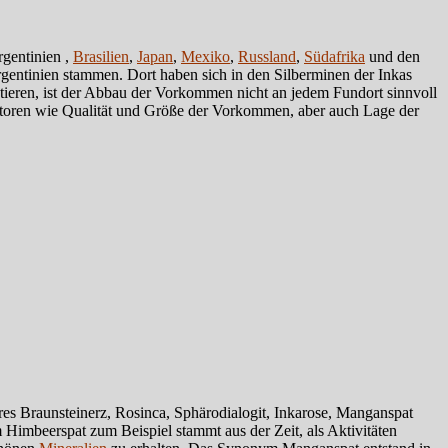
rgentinien ,
Brasilien
,
Japan
,
Mexiko
,
Russland
,
Südafrika
und den
entinien stammen. Dort haben sich in den Silberminen der Inkas
ieren, ist der Abbau der Vorkommen nicht an jedem Fundort sinnvoll
toren wie Qualität und Größe der Vorkommen, aber auch Lage der
s Braunsteinerz, Rosinca, Sphärodialogit, Inkarose, Manganspat
imbeerspat zum Beispiel stammt aus der Zeit, als Aktivitäten