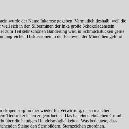
stein wurde der Name Inkarose gegeben. Vermutlich deshalb, weil die
weil sich in den Silberminen der Inka große Schokoladenstein
nd der zum Teil sehr schönen Bänderung wird in Schmuckstücken gerne
mfangreichen Diskussionen in der Fachwelt der Mineralien geführt
oroskopen sorgt immer wieder für Verwirrung, da so mancher
m Tierkreiszeichen zugeordnet ist. Das hat einen einfachen Grund.
icht über die heutigen Handelsmöglichkeiten. Was bedeutete, dass
tehenden Steine den Sternbildern, Sternzeichen zuordnen.