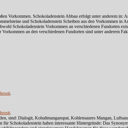
großen Vorkommen. Schokoladenstein Abbau erfolgt unter anderem in: A
rommelsteine und Schokoladenstein Scheiben aus den Vorkommen in Arg
 Obwohl Schokoladenstein Vorkommen an verschiedenen Fundorten exist
der Vorkommen an den verschiedenen Fundorten sind unter anderem Fak
rosit
.
rosit
.
n, sind: Dialogit, Kobaltmanganspat, Kohlensaures Mangan, Luftsaure
ür Schokoladenstein haben interessante Hintergründe: Das Synonym H