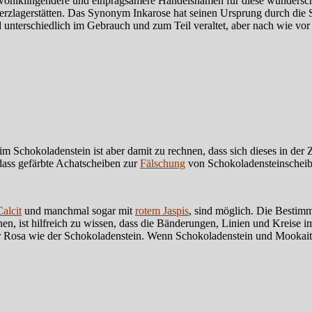
 wohlklingendere und einprägsamere Handelsnamen für diese wunders
lagerstätten. Das Synonym Inkarose hat seinen Ursprung durch die Sc
erschiedlich im Gebrauch und zum Teil veraltet, aber nach wie vor e
m Schokoladenstein ist aber damit zu rechnen, dass sich dieses in der Z
 dass gefärbte Achatscheiben zur
Fälschung
von Schokoladensteinscheib
Calcit
und manchmal sogar mit
rotem Jaspis
, sind möglich. Die Bestimm
n, ist hilfreich zu wissen, dass die Bänderungen, Linien und Kreise 
er Rosa wie der Schokoladenstein. Wenn Schokoladenstein und Mookait 