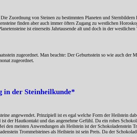
. Die Zuordnung von Steinen zu bestimmten Planeten und Sternbildern 
tensteine finden aber auch immer öfters Zugang zu westlichen Horoskop
netensteine ist einerseits Jahrtausende alt und doch in der westlichen
sstein zugeordnet. Man beachte: Der Geburtsstein so wie auch der Mon
monat zugeordnet.
in der Steinheilkunde*
eine angewendet. Prinzipiell ist es egal welche Form der Heilstein dabe
ist der Hautkontakt und das angenehme Gefühl. Da ein rohes Schokolad
Bei den meisten Anwendungen als Heilstein ist der Schokoladenstein T
denstein Trommelsteines als Heilstein ist sein Preis. Da der Schokolad