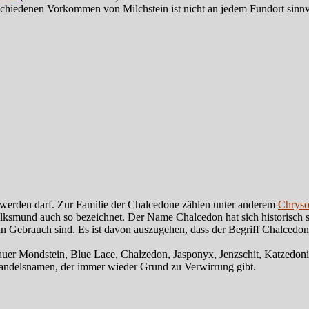
schiedenen Vorkommen von Milchstein ist nicht an jedem Fundort sinnv
t werden darf. Zur Familie der Chalcedone zählen unter anderem
Chryso
olksmund auch so bezeichnet. Der Name Chalcedon hat sich historisch se
 Gebrauch sind. Es ist davon auszugehen, dass der Begriff Chalcedon 
uer Mondstein, Blue Lace, Chalzedon, Jasponyx, Jenzschit, Katzedonie
andelsnamen, der immer wieder Grund zu Verwirrung gibt.