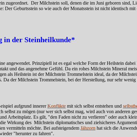
n zugeordnet. Der Milchstein soll, denen die im Juni geboren sind, Li
e: Der Geburtsstein so wie auch der Monatsstein ist nicht identisch mi
in der Steinheilkunde*
ne angewendet. Prinzipiell ist es egal welche Form der Heilstein dabei h
takt und das angenehme Gefühl. Da ein rohes Milchstein Mineral meist 
 als Heilstein ist der Milchstein Trommelstein ideal, da der Milchste
is. Da der Milchstein Trommelstein, bei der Herstellung, nur sehr wenig
eispiel aufgrund innerer
Konflikte
mit sich selbst entstehen und
selbst
ch selbst zu mögen (nur wer sich selbst mag, wird auch von anderen ges
und Arbeitsplatz. Es gilt, "den Faden nicht zu verlieren" oder auch k
e Wirkung des Milchstein diplomatisches und zielsicheres Argumentier
ien vermitteln möchte. Bei aufsteigendem
Jähzorn
hat sich die Anwendu
wieder "herunter zu fahren".