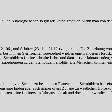
hstein und Astrologie haben so gut wie keine Tradition, wenn man von d
 21.06.) und Schütze (23.11. – 21.12.) zugeordnet. Die Zuordnung von
m bestimmten Sternzeichen zugeordnet wird, in einem anderen Horosko
 Sternbildern ist eine sehr alte Lehre und damals (vor Jahrtausenden) 
e Zuordnungen zu den Sternbildern erfolgte. Die Menschen konnten einf
Zuordnung von Steinen zu bestimmten Planeten und Sternbildern hat se
tensteine finden aber auch immer öfters Zugang zu westlichen Horoskop
netensteine ist einerseits Jahrtausende alt und doch in der westlichen