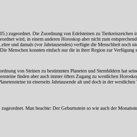
-05.) zugeordnet. Die Zuordnung von Edelsteinen zu Tierkreiszeichen 
ordnet wird, in einem anderen Horoskop aber nicht zum entsprechende
e Lehre und damals (vor Jahrtausenden) verfügte die Menschheit noch n
 Die Menschen konnten einfach nur die in ihrer Region zur Verfügung s
uordnung von Steinen zu bestimmten Planeten und Sternbildern hat sei
tensteine finden aber auch immer öfters Zugang zu westlichen Horoskop
netensteine ist einerseits Jahrtausende alt und doch in der westlichen
zugeordnet. Man beachte: Der Geburtsstein so wie auch der Monatsstein