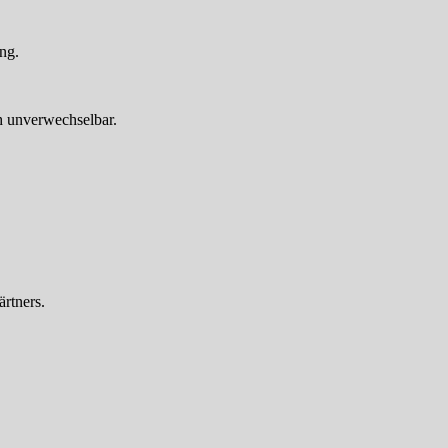
ng.
ch unverwechselbar.
ärtners.