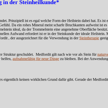
in der Steinheilkunde*
et. Prinzipiell ist es egal welche Form der Heilstein dabei hat. Es ist
fühl. Da ein rohes Mineral meist scharfe Bruchkanten aufweist ist es 
stein ideal, da der Trommelstein eine angenehme Oberfläche besitzt. D
nellen Aufwand erfordert ist er in der Steinkunde der ideale Heilstein
rdit , der ausgezeichnet für die Verwendung in der
Steintherapie
geeig
er Struktur geschuldet. Medfordit gilt nach wie vor als Stein für
naturv
 helfen,
aufnahmefähig für neue Dinge
zu bleiben. Bei der Anwendung i
 es eigentlich keinen wirklichen Grund dafür gibt. Gerade der Medfordit