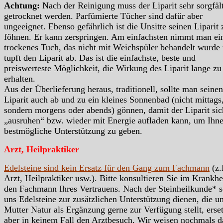
Achtung:
Nach der Reinigung muss der Liparit sehr sorgfäl
getrocknet werden. Parfümierte Tücher sind dafür aber
ungeeignet. Ebenso gefährlich ist die Unsitte seinen Liparit 
föhnen. Er kann zerspringen. Am einfachsten nimmt man ei
trockenes Tuch, das nicht mit Weichspüler behandelt wurde
tupft den Liparit ab. Das ist die einfachste, beste und
preiswerteste Möglichkeit, die Wirkung des Liparit lange zu
erhalten.
Aus der Überlieferung heraus, traditionell, sollte man seinen
Liparit auch ab und zu ein kleines Sonnenbad (nicht mittags
sondern morgens oder abends) gönnen, damit der Liparit sic
„ausruhen“ bzw. wieder mit Energie aufladen kann, um Ihn
bestmögliche Unterstützung zu geben.
Arzt, Heilpraktiker
Edelsteine sind kein Ersatz für den Gang zum Fachmann
(z.
Arzt, Heilpraktiker usw.). Bitte konsultieren Sie im Krankhei
den Fachmann Ihres Vertrauens. Nach der Steinheilkunde* s
uns Edelsteine zur zusätzlichen Unterstützung dienen, die u
Mutter Natur als Ergänzung gerne zur Verfügung stellt, erse
aber in keinem Fall den Arztbesuch. Wir weisen nochmals d