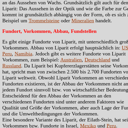
an das Aussehen von Wachs. Grundsätzlich gilt auch für de
Liparit: Das Aussehen in der Optik und wie die Farbe zur G
kommt ist grundsätzlich abhängig von der Form, ob es sich
Beispiel um
Trommelsteine
oder
Mineralien
handelt.
Fundort, Vorkommen, Abbau, Fundstellen
Es gibt einige Fundorte von Liparit, mit unterschiedlich gro
Vorkommen. Abbau von Liparit erfolgt hauptsächlich in:
U
Peru
,
Namibia
. Jedoch gibt es weitere Fundorte von Liparit
Vorkommen, zum Beispiel:
Australien
,
Deutschland
und
Russland
. Da Liparit bei Kupfererzlagerstätten seine Vork
hat, spricht man von zwischen 2.500 bis 2.700 Fundorten v
Liparit weltweit. Obwohl Liparit Vorkommen an verschiede
Fundorten existieren, ist der Abbau der Vorkommen nicht a
jedem Fundort sinnvoll bzw. von wirtschaftlicher Bedeutung
Entscheidend für den Abbau der Vorkommen an den
verschiedenen Fundorten sind unter anderem Faktoren wie
Qualität und Größe der Vorkommen, aber auch Lage der Fu
und die Umweltbedingungen der Vorkommen.
Eine besondere Variante des Liparit, der Eilath-Stein, hat se
Vorkommen bzw. Fundorte in Israel,
Mexiko
und
Peru
.