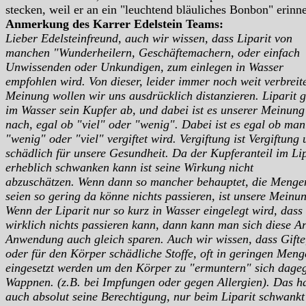
stecken, weil er an ein "leuchtend bläuliches Bonbon" erinne
Anmerkung des Karrer Edelstein Teams:
Lieber Edelsteinfreund, auch wir wissen, dass Liparit von
manchen "Wunderheilern, Geschäftemachern, oder einfach
Unwissenden oder Unkundigen, zum einlegen in Wasser
empfohlen wird. Von dieser, leider immer noch weit verbreit
Meinung wollen wir uns ausdrücklich distanzieren. Liparit g
im Wasser sein Kupfer ab, und dabei ist es unserer Meinung
nach, egal ob "viel" oder "wenig". Dabei ist es egal ob man
"wenig" oder "viel" vergiftet wird. Vergiftung ist Vergiftung
schädlich für unsere Gesundheit. Da der Kupferanteil im Lip
erheblich schwanken kann ist seine Wirkung nicht
abzuschätzen. Wenn dann so mancher behauptet, die Menge
seien so gering da könne nichts passieren, ist unsere Meinu
Wenn der Liparit nur so kurz in Wasser eingelegt wird, dass
wirklich nichts passieren kann, dann kann man sich diese Ar
Anwendung auch gleich sparen. Auch wir wissen, dass Gifte
oder für den Körper schädliche Stoffe, oft in geringen Men
eingesetzt werden um den Körper zu "ermuntern" sich dage
Wappnen. (z.B. bei Impfungen oder gegen Allergien). Das h
auch absolut seine Berechtigung, nur beim Liparit schwankt