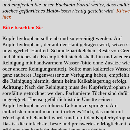
und empfehlen Sie unser Edelstein Portal weiter, dass endli
solches gefährliches Halbwissen richtig gestellt wird.
Klicke
hier.
Bitte beachten Sie
Kupferhydrophan sollte ab und zu gereinigt werden. Auf
Kupferhydrophan , der auf der Haut getragen wird, setzen s
unweigerlich Hautfett, Schmutzpartikelchen, Reste von Cre
und ähnliches ab. Es empfiehlt sich deshalb hin und wieder 
Reinigung mit handwarmem Wasser (bitte ohne Zusätze wie
oder andere Reinigungsmittel). Sollte man kalkfreies Wasser
ganz sauberes Regenwasser zur Verfügung haben, empfiehlt
die Reinigung hiermit, damit keine Kalkablagerung erfolgt.
Achtung:
Nach der Reinigung muss der Kupferhydrophan s
sorgfältig getrocknet werden. Parfümierte Tücher sind dafür
ungeeignet. Ebenso gefährlich ist die Unsitte seinen
Kupferhydrophan zu föhnen. Er kann zerspringen. Am
einfachsten nimmt man ein trockenes Tuch, das nicht mit
Weichspüler behandelt wurde und tupft den Kupferhydropha
Das ist die einfachste, beste und preiswerteste Möglichkeit, 
Wirkung des Kupferhydrophan lange zu erhalten.