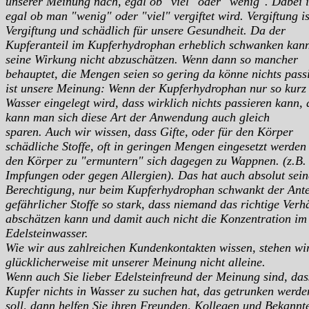
unserer Meinung nach, egal ob "viel" oder "wenig". Dabei i
egal ob man "wenig" oder "viel" vergiftet wird. Vergiftung is
Vergiftung und schädlich für unsere Gesundheit. Da der
Kupferanteil im Kupferhydrophan erheblich schwanken kann
seine Wirkung nicht abzuschätzen. Wenn dann so mancher
behauptet, die Mengen seien so gering da könne nichts pass
ist unsere Meinung: Wenn der Kupferhydrophan nur so kurz 
Wasser eingelegt wird, dass wirklich nichts passieren kann,
kann man sich diese Art der Anwendung auch gleich
sparen. Auch wir wissen, dass Gifte, oder für den Körper
schädliche Stoffe, oft in geringen Mengen eingesetzt werde
den Körper zu "ermuntern" sich dagegen zu Wappnen. (z.B. 
Impfungen oder gegen Allergien). Das hat auch absolut sein
Berechtigung, nur beim Kupferhydrophan schwankt der Ante
gefährlicher Stoffe so stark, dass niemand das richtige Verhä
abschätzen kann und damit auch nicht die Konzentration im
Edelsteinwasser.
Wie wir aus zahlreichen Kundenkontakten wissen, stehen wi
glücklicherweise mit unserer Meinung nicht alleine.
Wenn auch Sie lieber Edelsteinfreund der Meinung sind, das
Kupfer nichts in Wasser zu suchen hat, das getrunken werde
soll, dann helfen Sie ihren Freunden, Kollegen und Bekannt