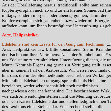
Aus der Überlieferung heraus, traditionell, sollte man seinen
Kupferhydrophan auch ab und zu ein kleines Sonnenbad (ni
mittags, sondern morgens oder abends) gönnen, damit der
Kupferhydrophan sich „ausruhen“ bzw. wieder mit Energie
aufladen kann, um Ihnen bestmögliche Unterstützung zu ge
Arzt, Heilpraktiker
Edelsteine sind kein Ersatz für den Gang zum Fachmann
(z.
Arzt, Heilpraktiker usw.). Bitte konsultieren Sie im Krankhei
den Fachmann Ihres Vertrauens. Nach der Steinheilkunde* s
uns Edelsteine zur zusätzlichen Unterstützung dienen, die u
Mutter Natur als Ergänzung gerne zur Verfügung stellt, erse
aber in keinem Fall den Arztbesuch. Wir weisen nochmals d
hin, dass die in der Steinheilkunde beschriebenen Wirkunge
Mineralien, Edelsteinen umgangssprachlich als Heilsteine
bezeichnet, weder wissenschaftlich noch medizinisch
nachgewiesen oder anerkannt sind. Die beschriebenen Wirk
wie auch Anwendungen stellen nicht die Meinung der Autor
oder von Karrer Edelsteine dar und stellen lediglich einen Te
des Lexikons eines Steines dar. Entsprechend stellen die