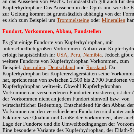
an das Aussehen von Wachs. Grundsätzlich gilt auch für de
Kupferhydrophan: Das Aussehen in der Optik und wie die F
zur Geltung kommt ist grundsätzlich abhängig von der Form
es sich zum Beispiel um
Trommelsteine
oder
Mineralien
han
Fundort, Vorkommen, Abbau, Fundstellen
Es gibt einige Fundorte von Kupferhydrophan, mit
unterschiedlich großen Vorkommen. Abbau von Kupferhyd
erfolgt hauptsächlich in:
USA
,
Peru
,
Namibia
. Jedoch gibt e
weitere Fundorte von Kupferhydrophan Vorkommen, zum
Beispiel:
Australien
,
Deutschland
und
Russland
. Da
Kupferhydrophan bei Kupfererzlagerstätten seine Vorkomm
hat, spricht man von zwischen 2.500 bis 2.700 Fundorten v
Kupferhydrophan weltweit. Obwohl Kupferhydrophan
Vorkommen an verschiedenen Fundorten existieren, ist der
der Vorkommen nicht an jedem Fundort sinnvoll bzw. von
wirtschaftlicher Bedeutung. Entscheidend für den Abbau der
Vorkommen an den verschiedenen Fundorten sind unter an
Faktoren wie Qualität und Größe der Vorkommen, aber auc
Lage der Fundorte und die Umweltbedingungen der Vorko
Eine besondere Variante des Kupferhydrophan, der Eilath-St