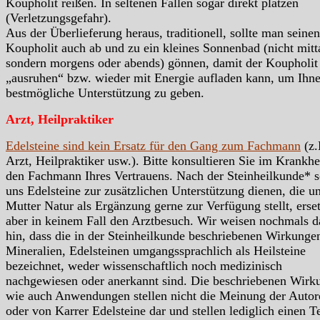
Koupholit reißen. In seltenen Fällen sogar direkt platzen
(Verletzungsgefahr).
Aus der Überlieferung heraus, traditionell, sollte man seinen
Koupholit auch ab und zu ein kleines Sonnenbad (nicht mitt
sondern morgens oder abends) gönnen, damit der Koupholit
„ausruhen“ bzw. wieder mit Energie aufladen kann, um Ihn
bestmögliche Unterstützung zu geben.
Arzt, Heilpraktiker
Edelsteine sind kein Ersatz für den Gang zum Fachmann
(z.
Arzt, Heilpraktiker usw.). Bitte konsultieren Sie im Krankhei
den Fachmann Ihres Vertrauens. Nach der Steinheilkunde* s
uns Edelsteine zur zusätzlichen Unterstützung dienen, die u
Mutter Natur als Ergänzung gerne zur Verfügung stellt, erse
aber in keinem Fall den Arztbesuch. Wir weisen nochmals d
hin, dass die in der Steinheilkunde beschriebenen Wirkunge
Mineralien, Edelsteinen umgangssprachlich als Heilsteine
bezeichnet, weder wissenschaftlich noch medizinisch
nachgewiesen oder anerkannt sind. Die beschriebenen Wirk
wie auch Anwendungen stellen nicht die Meinung der Autor
oder von Karrer Edelsteine dar und stellen lediglich einen Te