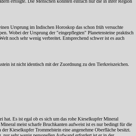
dern erfolgte. Die Menschen konnten einfach nur die in ihrer Region
seinen Ursprung im Indischen Horoskop das schon früh versuchte
en. Wobei der Ursprung der "eingepflegten" Planetensteine praktisch
 Welt noch sehr wenig verbreitet. Entsprechend schwer ist es auch
ein ist nicht identisch mit der Zuordnung zu den Tierkreiszeichen.
i hat. Es ist egal ob es sich um das rohe Kieselkupfer Mineral
ineral meist scharfe Bruchkanten aufweist ist es nur bedingt für die
a der Kieselkupfer Trommelstein eine angenehme Oberfläche besitzt.
, nur sehr wenig personellen Aufwand erfordert ist er in der