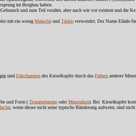
rsprung im Bergbau haben.
rauch und zum Teil veraltet, aber nach wie vor existent und die Kenn
pfer mit ein wenig
Malachit
und
Türkis
verwendet. Der Name Eilath-Stei
ngig sind
Fälschungen
des Kieselkupfer durch das
Färben
anderer Minera
arbe und Form (
Trommelsteine
oder
Mineralien
). Bei Kieselkupfer ko
achit
, wenn dieser nicht seine typische Bänderung aufweist, sind nicht