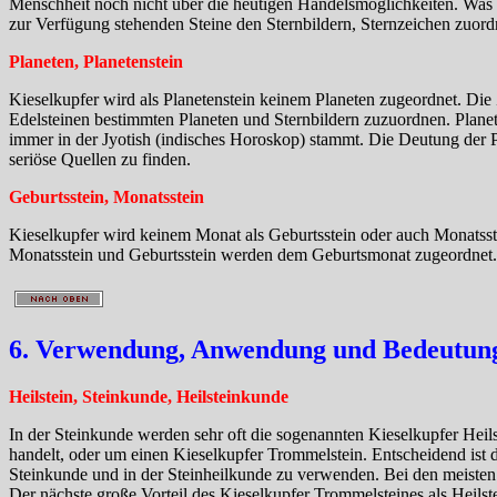
Menschheit noch nicht über die heutigen Handelsmöglichkeiten. Was b
zur Verfügung stehenden Steine den Sternbildern, Sternzeichen zuord
Planeten, Planetenstein
Kieselkupfer wird als Planetenstein keinem Planeten zugeordnet. Di
Edelsteinen bestimmten Planeten und Sternbildern zuzuordnen. Plane
immer in der Jyotish (indisches Horoskop) stammt. Die Deutung der Pla
seriöse Quellen zu finden.
Geburtsstein, Monatsstein
Kieselkupfer wird keinem Monat als Geburtsstein oder auch Monatsste
Monatsstein und Geburtsstein werden dem Geburtsmonat zugeordnet.
6. Verwendung, Anwendung und Bedeutung 
Heilstein, Steinkunde, Heilsteinkunde
In der Steinkunde werden sehr oft die sogenannten Kieselkupfer Heilst
handelt, oder um einen Kieselkupfer Trommelstein. Entscheidend ist 
Steinkunde und in der Steinheilkunde zu verwenden. Bei den meisten 
Der nächste große Vorteil des Kieselkupfer Trommelsteines als Heilste