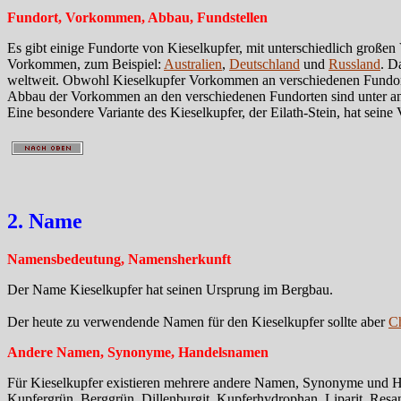
Fundort, Vorkommen, Abbau, Fundstellen
Es gibt einige Fundorte von Kieselkupfer, mit unterschiedlich große
Vorkommen, zum Beispiel:
Australien
,
Deutschland
und
Russland
. D
weltweit. Obwohl Kieselkupfer Vorkommen an verschiedenen Fundorte
Abbau der Vorkommen an den verschiedenen Fundorten sind unter a
Eine besondere Variante des Kieselkupfer, der Eilath-Stein, hat sein
2. Name
Namensbedeutung, Namensherkunft
Der Name Kieselkupfer hat seinen Ursprung im Bergbau.
Der heute zu verwendende Namen für den Kieselkupfer sollte aber
Ch
Andere Namen, Synonyme, Handelsnamen
Für Kieselkupfer existieren mehrere andere Namen, Synonyme und Hand
Kupfergrün, Berggrün, Dillenburgit, Kupferhydrophan, Liparit, Resan