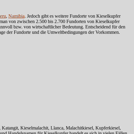
eru
,
Namibia
. Jedoch gibt es weitere Fundorte von Kieselkupfer
t man von zwischen 2.500 bis 2.700 Fundorten von Kieselkupfer
nvoll bzw. von wirtschaftlicher Bedeutung. Entscheidend für den
Lage der Fundorte und die Umweltbedingungen der Vorkommen.
atangit, Kieselmalachit, Llanca, Malachitkiesel, Kupferkiesel,
nd Handelsnamen für Kieselkupfer handelt es sich in vielen Fällen