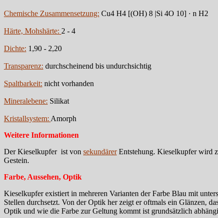
Chemische Zusammensetzung:
Cu4 H4 [(OH) 8 |Si 4O 10] · n H2
Härte, Mohshärte:
2 - 4
Dichte:
1,90 - 2,20
Transparenz:
durchscheinend bis undurchsichtig
Spaltbarkeit:
nicht vorhanden
Mineralebene:
Silikat
Kristallsystem:
Amorph
Weitere Informationen
Der Kieselkupfer ist von
sekundärer
Entstehung. Kieselkupfer wird z
Gestein.
Farbe, Aussehen, Optik
Kieselkupfer existiert in mehreren Varianten der Farbe Blau mit unte
Stellen durchsetzt. Von der Optik her zeigt er oftmals ein Glänzen, 
Optik und wie die Farbe zur Geltung kommt ist grundsätzlich abhäng