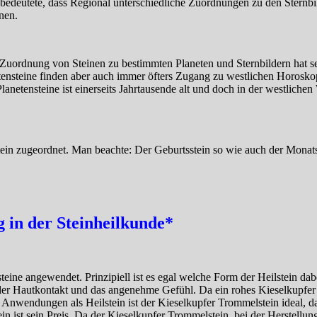
edeutete, dass Regional unterschiedliche Zuordnungen zu den Sternbil
nen.
e Zuordnung von Steinen zu bestimmten Planeten und Sternbildern hat 
tensteine finden aber auch immer öfters Zugang zu westlichen Horoskop
netensteine ist einerseits Jahrtausende alt und doch in der westlichen
in zugeordnet. Man beachte: Der Geburtsstein so wie auch der Monatsst
in der Steinheilkunde*
eine angewendet. Prinzipiell ist es egal welche Form der Heilstein dabe
der Hautkontakt und das angenehme Gefühl. Da ein rohes Kieselkupfer M
Anwendungen als Heilstein ist der Kieselkupfer Trommelstein ideal, d
in ist sein Preis. Da der Kieselkupfer Trommelstein, bei der Herstellung