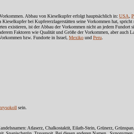
n Vorkommen. Abbau von Kieselkupfer erfolgt hauptsächlich in:
USA
,
P
a Kieselkupfer bei Kupfererzlagerstätten seine Vorkommen hat, sprich
n existieren, ist der Abbau der Vorkommen nicht an jedem Fundort sin
nderem Faktoren wie Qualität und Größe der Vorkommen, aber auch 
e Vorkommen bzw. Fundorte in Israel,
Mexiko
und
Peru
.
rysokoll
sein.
elsnamen: Atlaserz, Chalkostaktit, Eilath-Stein, Grünerz, Grünspan, K
it, Spanischgrün, Traversoit. Bei diesen anderen Namen , Synonymen u