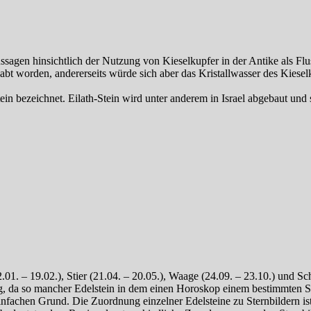
agen hinsichtlich der Nutzung von Kieselkupfer in der Antike als Flussm
t worden, andererseits würde sich aber das Kristallwasser des Kieselk
tein bezeichnet. Eilath-Stein wird unter anderem in Israel abgebaut un
1. – 19.02.), Stier (21.04. – 20.05.), Waage (24.09. – 23.10.) und S
g, da so mancher Edelstein in dem einen Horoskop einem bestimmten S
nfachen Grund. Die Zuordnung einzelner Edelsteine zu Sternbildern ist