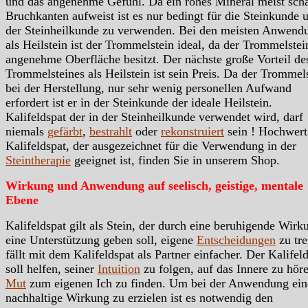
und das angenehme Gefühl. Da ein rohes Mineral meist scha
Bruchkanten aufweist ist es nur bedingt für die Steinkunde 
der Steinheilkunde zu verwenden. Bei den meisten Anwend
als Heilstein ist der Trommelstein ideal, da der Trommelstei
angenehme Oberfläche besitzt. Der nächste große Vorteil de
Trommelsteines als Heilstein ist sein Preis. Da der Trommels
bei der Herstellung, nur sehr wenig personellen Aufwand
erfordert ist er in der Steinkunde der ideale Heilstein.
Kalifeldspat der in der Steinheilkunde verwendet wird, darf
niemals
gefärbt
,
bestrahlt
oder
rekonstruiert
sein ! Hochwert
Kalifeldspat, der ausgezeichnet für die Verwendung in der
Steintherapie
geeignet ist, finden Sie in unserem Shop.
Wirkung und Anwendung auf seelisch, geistige, mentale
Ebene
Kalifeldspat gilt als Stein, der durch eine beruhigende Wirk
eine Unterstützung geben soll, eigene
Entscheidungen
zu tre
fällt mit dem Kalifeldspat als Partner einfacher. Der Kalifel
soll helfen, seiner
Intuition
zu folgen, auf das Innere zu hör
Mut
zum eigenen Ich zu finden. Um bei der Anwendung ein
nachhaltige Wirkung zu erzielen ist es notwendig den