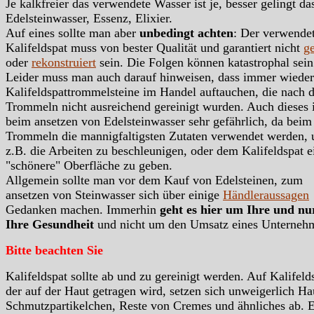
Je kalkfreier das verwendete Wasser ist je, besser gelingt da
Edelsteinwasser, Essenz, Elixier.
Auf eines sollte man aber
unbedingt achten
: Der verwende
Kalifeldspat muss von bester Qualität und garantiert nicht
ge
oder
rekonstruiert
sein. Die Folgen können katastrophal sein
Leider muss man auch darauf hinweisen, dass immer wieder
Kalifeldspattrommelsteine im Handel auftauchen, die nach 
Trommeln nicht ausreichend gereinigt wurden. Auch dieses i
beim ansetzen von Edelsteinwasser sehr gefährlich, da beim
Trommeln die mannigfaltigsten Zutaten verwendet werden,
z.B. die Arbeiten zu beschleunigen, oder dem Kalifeldspat e
"schönere" Oberfläche zu geben.
Allgemein sollte man vor dem Kauf von Edelsteinen, zum
ansetzen von Steinwasser sich über einige
Händleraussagen
Gedanken machen. Immerhin
geht es hier um Ihre und n
Ihre Gesundheit
und nicht um den Umsatz eines Unterneh
Bitte beachten Sie
Kalifeldspat sollte ab und zu gereinigt werden. Auf Kalifeld
der auf der Haut getragen wird, setzen sich unweigerlich Hau
Schmutzpartikelchen, Reste von Cremes und ähnliches ab. 