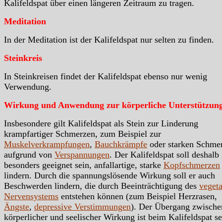
Kalifeldspat über einen längeren Zeitraum zu tragen.
Meditation
In der Meditation ist der Kalifeldspat nur selten zu finden.
Steinkreis
In Steinkreisen findet der Kalifeldspat ebenso nur wenig
Verwendung.
Wirkung und Anwendung zur körperliche Unterstützun
Insbesondere gilt Kalifeldspat als Stein zur Linderung
krampfartiger Schmerzen, zum Beispiel zur
Muskelverkrampfungen
,
Bauchkrämpfe
oder starken Schme
aufgrund von
Verspannungen
. Der Kalifeldspat soll deshalb
besonders geeignet sein, anfallartige, starke
Kopfschmerzen
lindern. Durch die spannungslösende Wirkung soll er auch
Beschwerden lindern, die durch Beeinträchtigung des
vegeta
Nervensystems
entstehen können (zum Beispiel Herzrasen,
Ängste
,
depressive Verstimmungen
). Der Übergang zwische
körperlicher und seelischer Wirkung ist beim Kalifeldspat s