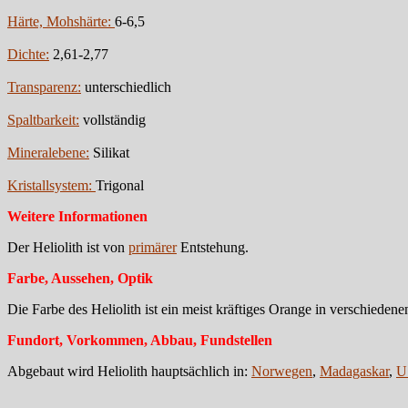
Härte, Mohshärte:
6-6,5
Dichte:
2,61-2,77
Transparenz:
unterschiedlich
Spaltbarkeit:
vollständig
Mineralebene:
Silikat
Kristallsystem:
Trigonal
Weitere Informationen
Der Heliolith ist von
primärer
Entstehung.
Farbe, Aussehen, Optik
Die Farbe des Heliolith ist ein meist kräftiges Orange in verschiedene
Fundort, Vorkommen, Abbau, Fundstellen
Abgebaut wird Heliolith hauptsächlich in:
Norwegen
,
Madagaskar
,
U