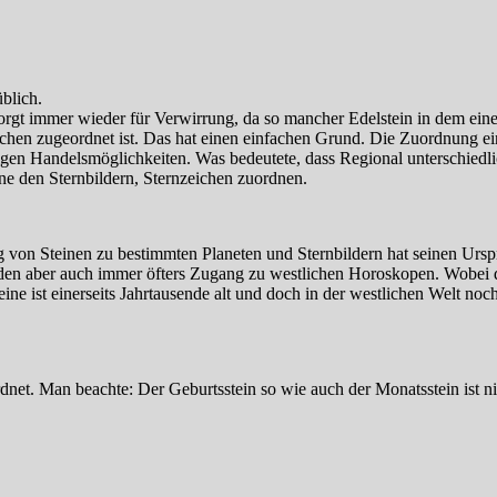
üblich.
orgt immer wieder für Verwirrung, da so mancher Edelstein in dem ein
en zugeordnet ist. Das hat einen einfachen Grund. Die Zuordnung einze
tigen Handelsmöglichkeiten. Was bedeutete, dass Regional unterschied
ne den Sternbildern, Sternzeichen zuordnen.
g von Steinen zu bestimmten Planeten und Sternbildern hat seinen Urs
nden aber auch immer öfters Zugang zu westlichen Horoskopen. Wobei d
ne ist einerseits Jahrtausende alt und doch in der westlichen Welt noch
net. Man beachte: Der Geburtsstein so wie auch der Monatsstein ist ni