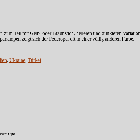
 zum Teil mit Gelb- oder Braunstich, helleren und dunkleren Variatione
rlampen zeigt sich der Feueropal oft in einer völlig anderen Farbe.
lien
,
Ukraine
,
Türkei
Feueropal.