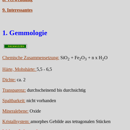
9. Interessantes
1. Gemmologie
Chemische Zusammensetzung:
SiO
+ Fe
O
+ n x H
O
2
2
3
2
Härte, Mohshärte:
5,5 - 6,5
Dichte:
ca. 2
Transparenz:
durchscheinend bis durchsichtig
Spaltbarkeit:
nicht vorhanden
Mineralebene:
Oxide
Kristallsystem:
amorphes Gebilde aus tetragonalen Stücken