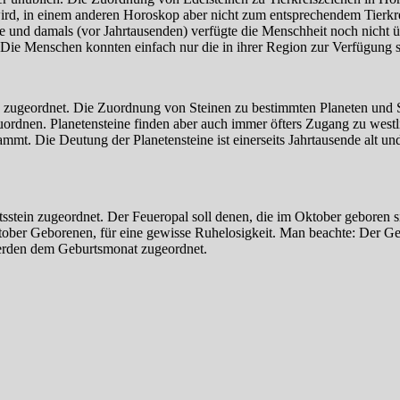
d, in einem anderen Horoskop aber nicht zum entsprechendem Tierkrei
hre und damals (vor Jahrtausenden) verfügte die Menschheit noch nicht
 Die Menschen konnten einfach nur die in ihrer Region zur Verfügung s
o zugeordnet. Die Zuordnung von Steinen zu bestimmten Planeten und 
zuordnen. Planetensteine finden aber auch immer öfters Zugang zu wes
ammt. Die Deutung der Planetensteine ist einerseits Jahrtausende alt un
tein zugeordnet. Der Feueropal soll denen, die im Oktober geboren si
ber Geborenen, für eine gewisse Ruhelosigkeit. Man beachte: Der Gebur
werden dem Geburtsmonat zugeordnet.