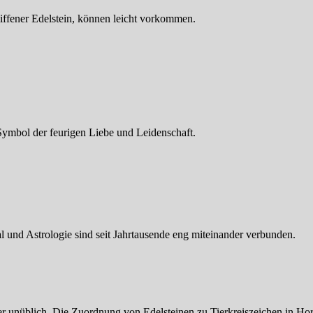
iffener Edelstein, können leicht vorkommen.
s Symbol der feurigen Liebe und Leidenschaft.
al und Astrologie sind seit Jahrtausende eng miteinander verbunden.
her unüblich. Die Zuordnung von Edelsteinen zu Tierkreiszeichen in Ho