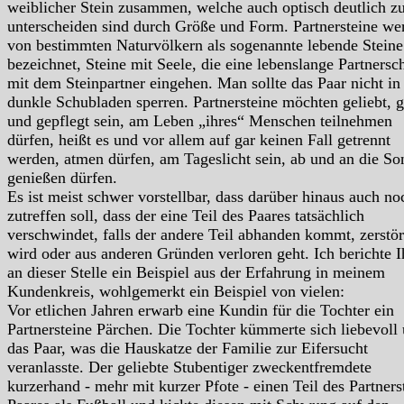
weiblicher Stein zusammen, welche auch optisch deutlich z
unterscheiden sind durch Größe und Form. Partnersteine we
von bestimmten Naturvölkern als sogenannte lebende Steine
bezeichnet, Steine mit Seele, die eine lebenslange Partnersc
mit dem Steinpartner eingehen. Man sollte das Paar nicht in
dunkle Schubladen sperren. Partnersteine möchten geliebt, 
und gepflegt sein, am Leben „ihres“ Menschen teilnehmen
dürfen, heißt es und vor allem auf gar keinen Fall getrennt
werden, atmen dürfen, am Tageslicht sein, ab und an die So
genießen dürfen.
Es ist meist schwer vorstellbar, dass darüber hinaus auch no
zutreffen soll, dass der eine Teil des Paares tatsächlich
verschwindet, falls der andere Teil abhanden kommt, zerstör
wird oder aus anderen Gründen verloren geht. Ich berichte 
an dieser Stelle ein Beispiel aus der Erfahrung in meinem
Kundenkreis, wohlgemerkt ein Beispiel von vielen:
Vor etlichen Jahren erwarb eine Kundin für die Tochter ein
Partnersteine Pärchen. Die Tochter kümmerte sich liebevoll
das Paar, was die Hauskatze der Familie zur Eifersucht
veranlasste. Der geliebte Stubentiger zweckentfremdete
kurzerhand - mehr mit kurzer Pfote - einen Teil des Partners