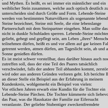
und Mythen. Es heißt, es sei immer ein männlicher und ein
weiblicher Stein zusammen, welche auch optisch deutlich z
unterscheiden sind durch Größe und Form. Lebende-Steine
werden von bestimmten Naturvölkern als sogenannte lebend
Steine bezeichnet, Steine mit Seele, die eine lebenslange
Partnerschaft mit dem Steinpartner eingehen. Man sollte das
nicht in dunkle Schubladen sperren. Lebende-Steine möchte
geliebt, gehegt und gepflegt sein, am Leben „ihres“ Mensch
teilnehmen dürfen, heißt es und vor allem auf gar keinen Fal
getrennt werden, atmen dürfen, am Tageslicht sein, ab und a
Sonne genießen dürfen.
Es ist meist schwer vorstellbar, dass darüber hinaus auch no
zutreffen soll, dass der eine Teil des Paares tatsächlich
verschwindet, falls der andere Teil abhanden kommt, zerstör
wird oder aus anderen Gründen verloren geht. Ich berichte 
an dieser Stelle ein Beispiel aus der Erfahrung in meinem
Kundenkreis, wohlgemerkt ein Beispiel von vielen:
Vor etlichen Jahren erwarb eine Kundin für die Tochter ein
Lebende-Steine Pärchen. Die Tochter kümmerte sich liebev
das Paar, was die Hauskatze der Familie zur Eifersucht
veranlasste. Der geliebte Stubentiger zweckentfremdete