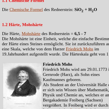
1.1 Chemische Formel
Die
Chemische Formel
des Rednerstein:
SiO
+ H
O
2
2
1.2 Härte, Mohshärte
Die Härte,
Mohshärte
des Rednerstein =
6,5 - 7
Die Mohshärte ist eine Einheit, welche die einfache Besti
der Härte eines Steines ermöglicht. Sie ist zurückzuführen a
eine Skala, welche von dem Harzer
Friedrich Mohs
im
19.Jahrhundert aufgestellt wurde. Die Härteskala geht von 1
Friedrich Mohs
Friedrich Mohs wird am 29.01.1773 
Gernrode (Harz), als Sohn eines
Kaufmannes geboren.
Als Student an der Universität Halle 
er sich sein Wissen über Mathematik
Physik und Chemie an, welches er an
Bergakademie Freiberg (Sachsen)
vergrößert. In Freiberg wird er durch