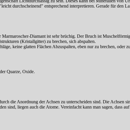
genschaft Lichtdurchlässig zu sein. Dieses kann bei Mineralien von Un
 "leicht durchscheinend" entsprechend interpretieren. Gerade für den La
 Marmaroscher-Diamant ist sehr brüchig. Der Bruch ist Muschelförmig
strukturen (Kristallgitter) zu brechen, sich abspalten.
läge, keine glatten Flächen Abzuspalten, eben nur zu brechen, oder zu
 der Quarze, Oxide.
durch die Anordnung der Achsen zu unterscheiden sind. Die Achsen si
den sind, liegen auch die Atome. Vereinfacht kann man sagen, dass au