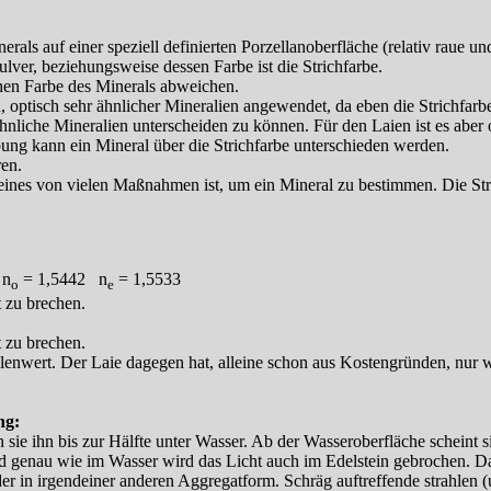
rals auf einer speziell definierten Porzellanoberfläche (relativ raue 
lver, beziehungsweise dessen Farbe ist die Strichfarbe.
chen Farbe des Minerals abweichen.
optisch sehr ähnlicher Mineralien angewendet, da eben die Strichfarbe 
nliche Mineralien unterscheiden zu können. Für den Laien ist es aber of
ng kann ein Mineral über die Strichfarbe unterschieden werden.
ren.
r eines von vielen Maßnahmen ist, um ein Mineral zu bestimmen. Die Str
 n
= 1,5442 n
= 1,5533
o
e
t zu brechen.
t zu brechen.
lenwert. Der Laie dagegen hat, alleine schon aus Kostengründen, nur 
ng:
 sie ihn bis zur Hälfte unter Wasser. Ab der Wasseroberfläche scheint
 genau wie im Wasser wird das Licht auch im Edelstein gebrochen. Da
r in irgendeiner anderen Aggregatform. Schräg auftreffende strahlen (u