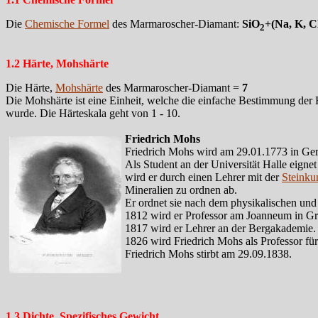
Die
Chemische Formel
des Marmaroscher-Diamant:
SiO
+(Na, K, C
2
1.2 Härte, Mohshärte
Die Härte,
Mohshärte
des Marmaroscher-Diamant =
7
Die Mohshärte ist eine Einheit, welche die einfache Bestimmung der 
wurde. Die Härteskala geht von 1 - 10.
Friedrich Mohs
Friedrich Mohs wird am 29.01.1773 in Ger
Als Student an der Universität Halle eigne
wird er durch einen Lehrer mit der
Steinku
Mineralien zu ordnen ab.
Er ordnet sie nach dem physikalischen un
1812 wird er Professor am Joanneum in Graz
1817 wird er Lehrer an der Bergakademie.
1826 wird Friedrich Mohs als Professor für
Friedrich Mohs stirbt am 29.09.1838.
1.3 Dichte, Spezifisches Gewicht