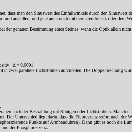
et, dass man den Sinuswert des Einfallwinkels durch den Sinuswert des 
 ein- und ausfallen, und jene auch noch mit dem Geodreieck oder dem 
ei der genauen Bestimmung eines Steines, wenn die Optik allein nicht 
ositiv Δ = 0,0091
ahl in zwei parallele Lichtstrahlen aufzuteilen. Die Doppelbrechung 
.
.
neralien nach der Bestrahlung mit Röntgen oder Lichtstrahlen. Manch e
. Der Unterschied liegt darin, dass die Fluoreszenz sofort nach der W
Phosphorszierende Punkte auf Armbanduhren). Dann gibt es noch die Lu
z und der Phosphoreszenz.