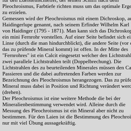
für den Edelsteinschleifer, der seinen Schliff nach dem
Pleochroismus, Farbtiefe richten muss um das optimale Erg
zu erzielen.
Gemessen wird der Pleochroismus mit einem Dichroskop, a
Haidingerlupe genannt, nach seinem Erfinder Wilhelm Karl 
von Haidinger (1795 - 1871). Man kann sich das Dichrosko
ein mini Fernrohr vorstellen. Auf einer Seite befindet sich e
Linse (durch die man hindurchblickt), die andere Seite (vor 
das zu prüfende Mineral kommt) ist offen. In der Mitte des
"Fernrohres" ist ein Calcit eingesetzt welcher den Lichtstrahl
zwei parallele Lichtstrahlen teilt (Doppelbrechung). Die
Lichtstrahlen des zu beurteilenden Minerales müssen den Ca
Passieren und die dabei auftretenden Farben werden zur
Bezeichnung des Pleochroismus herangezogen. Das zu prüf
Mineral muss dabei in Position und Richtung verändert wer
(drehen).
Der Pleochroismus ist eine weitere Methode die bei der
Mineralienbestimmung verwendet wird. Alleine durch die
Messung des Pleochroismus ist ein Mineral aber nicht zu
bestimmen. Für den Laien ist die Bestimmung des Pleochro
nur mit viel Übung aussagekräftig.