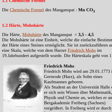
1.1 Chemische Formel
Die
Chemische Formel
des Manganspat :
Mn CO
3
1.2 Härte, Mohshärte
Die Härte,
Mohshärte
des Manganspat =
3,5 - 4,5
Die Mohshärte ist eine Einheit, welche die einfache Besti
der Härte eines Steines ermöglicht. Sie ist zurückzuführen a
eine Skala, welche von dem Harzer
Friedrich Mohs
im
19.Jahrhundert aufgestellt wurde. Die Härteskala geht von 1
Friedrich Mohs
Friedrich Mohs wird am 29.01.1773 
Gernrode (Harz), als Sohn eines
Kaufmannes geboren.
Als Student an der Universität Halle 
er sich sein Wissen über Mathematik
Physik und Chemie an, welches er an
Bergakademie Freiberg (Sachsen)
vergrößert. In Freiberg wird er durch