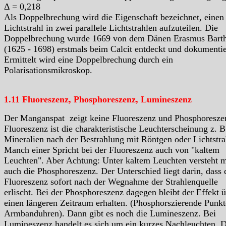
Δ = 0,218
Als Doppelbrechung wird die Eigenschaft bezeichnet, einen
Lichtstrahl in zwei parallele Lichtstrahlen aufzuteilen. Die
Doppelbrechung wurde 1669 von dem Dänen Erasmus Barth
(1625 - 1698) erstmals beim Calcit entdeckt und dokumentie
Ermittelt wird eine Doppelbrechung durch ein
Polarisationsmikroskop.
1.11 Fluoreszenz, Phosphoreszenz, Lumineszenz
Der Manganspat zeigt keine Fluoreszenz und Phosphoresze
Fluoreszenz ist die charakteristische Leuchterscheinung z. B
Mineralien nach der Bestrahlung mit Röntgen oder Lichtstra
Manch einer Spricht bei der Fluoreszenz auch von "kaltem
Leuchten". Aber Achtung: Unter kaltem Leuchten versteht 
auch die Phosphoreszenz. Der Unterschied liegt darin, dass 
Fluoreszenz sofort nach der Wegnahme der Strahlenquelle
erlischt. Bei der Phosphoreszenz dagegen bleibt der Effekt 
einen längeren Zeitraum erhalten. (Phosphorszierende Punkt
Armbanduhren). Dann gibt es noch die Lumineszenz. Bei
Lumineszenz handelt es sich um ein kurzes Nachleuchten. D