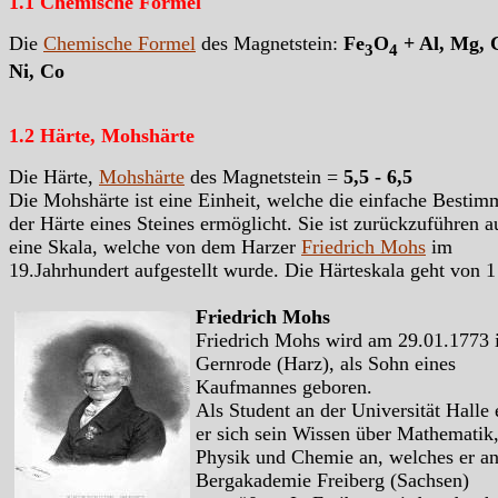
1.1 Chemische Formel
Die
Chemische Formel
des Magnetstein:
Fe
O
+ Al, Mg, 
3
4
Ni, Co
1.2 Härte, Mohshärte
Die Härte,
Mohshärte
des Magnetstein =
5,5 - 6,5
Die Mohshärte ist eine Einheit, welche die einfache Besti
der Härte eines Steines ermöglicht. Sie ist zurückzuführen a
eine Skala, welche von dem Harzer
Friedrich Mohs
im
19.Jahrhundert aufgestellt wurde. Die Härteskala geht von 1
Friedrich Mohs
Friedrich Mohs wird am 29.01.1773 
Gernrode (Harz), als Sohn eines
Kaufmannes geboren.
Als Student an der Universität Halle 
er sich sein Wissen über Mathematik
Physik und Chemie an, welches er an
Bergakademie Freiberg (Sachsen)