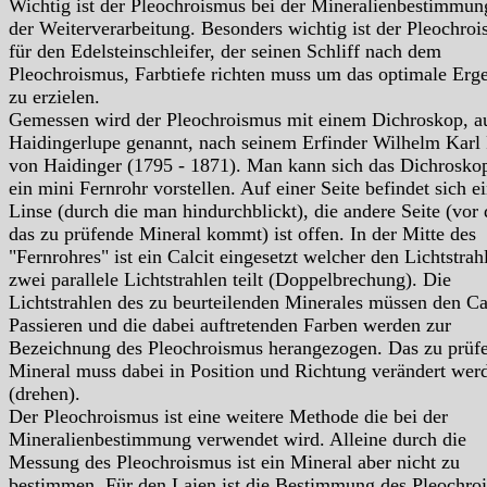
Wichtig ist der Pleochroismus bei der Mineralienbestimmun
der Weiterverarbeitung. Besonders wichtig ist der Pleochro
für den Edelsteinschleifer, der seinen Schliff nach dem
Pleochroismus, Farbtiefe richten muss um das optimale Erg
zu erzielen.
Gemessen wird der Pleochroismus mit einem Dichroskop, a
Haidingerlupe genannt, nach seinem Erfinder Wilhelm Karl 
von Haidinger (1795 - 1871). Man kann sich das Dichrosko
ein mini Fernrohr vorstellen. Auf einer Seite befindet sich e
Linse (durch die man hindurchblickt), die andere Seite (vor 
das zu prüfende Mineral kommt) ist offen. In der Mitte des
"Fernrohres" ist ein Calcit eingesetzt welcher den Lichtstrahl
zwei parallele Lichtstrahlen teilt (Doppelbrechung). Die
Lichtstrahlen des zu beurteilenden Minerales müssen den Ca
Passieren und die dabei auftretenden Farben werden zur
Bezeichnung des Pleochroismus herangezogen. Das zu prüf
Mineral muss dabei in Position und Richtung verändert wer
(drehen).
Der Pleochroismus ist eine weitere Methode die bei der
Mineralienbestimmung verwendet wird. Alleine durch die
Messung des Pleochroismus ist ein Mineral aber nicht zu
bestimmen. Für den Laien ist die Bestimmung des Pleochro