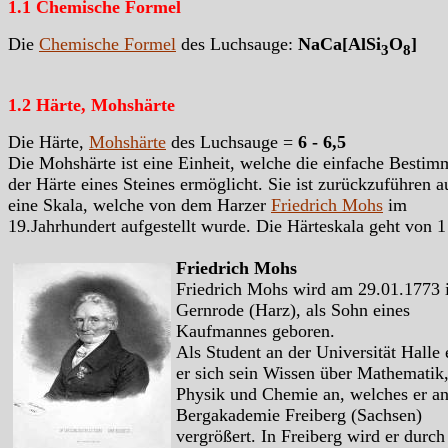
1.1 Chemische Formel
Die
Chemische Formel
des Luchsauge:
NaCa[AlSi
O
]
3
8
1.2 Härte, Mohshärte
Die Härte,
Mohshärte
des Luchsauge =
6 - 6,5
Die Mohshärte ist eine Einheit, welche die einfache Besti
der Härte eines Steines ermöglicht. Sie ist zurückzuführen a
eine Skala, welche von dem Harzer
Friedrich Mohs
im
19.Jahrhundert aufgestellt wurde. Die Härteskala geht von 1
Friedrich Mohs
Friedrich Mohs wird am 29.01.1773 
Gernrode (Harz), als Sohn eines
Kaufmannes geboren.
Als Student an der Universität Halle 
er sich sein Wissen über Mathematik
Physik und Chemie an, welches er an
Bergakademie Freiberg (Sachsen)
vergrößert. In Freiberg wird er durch