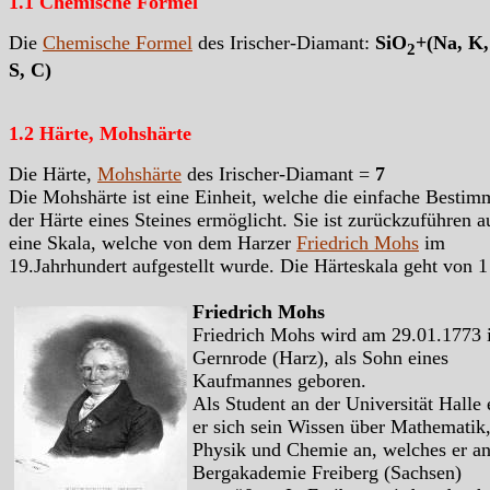
1.1 Chemische Formel
Die
Chemische Formel
des Irischer-Diamant:
SiO
+(Na, K,
2
S, C)
1.2 Härte, Mohshärte
Die Härte,
Mohshärte
des Irischer-Diamant =
7
Die Mohshärte ist eine Einheit, welche die einfache Besti
der Härte eines Steines ermöglicht. Sie ist zurückzuführen a
eine Skala, welche von dem Harzer
Friedrich Mohs
im
19.Jahrhundert aufgestellt wurde. Die Härteskala geht von 1
Friedrich Mohs
Friedrich Mohs wird am 29.01.1773 
Gernrode (Harz), als Sohn eines
Kaufmannes geboren.
Als Student an der Universität Halle 
er sich sein Wissen über Mathematik
Physik und Chemie an, welches er an
Bergakademie Freiberg (Sachsen)