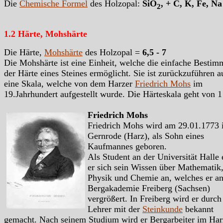
Die
Chemische Formel
des Holzopal:
SiO
, + C, K, Fe, Na
2
1.2 Härte, Mohshärte
Die Härte,
Mohshärte
des Holzopal =
6,5 - 7
Die Mohshärte ist eine Einheit, welche die einfache Besti
der Härte eines Steines ermöglicht. Sie ist zurückzuführen a
eine Skala, welche von dem Harzer
Friedrich Mohs
im
19.Jahrhundert aufgestellt wurde. Die Härteskala geht von 1
Friedrich Mohs
Friedrich Mohs wird am 29.01.1773 
Gernrode (Harz), als Sohn eines
Kaufmannes geboren.
Als Student an der Universität Halle 
er sich sein Wissen über Mathematik
Physik und Chemie an, welches er an
Bergakademie Freiberg (Sachsen)
vergrößert. In Freiberg wird er durch
Lehrer mit der
Steinkunde
bekannt
gemacht. Nach seinem Studium wird er Bergarbeiter im Har