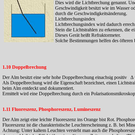
Dies wird die Lichtbrechung genannt. Und
Geschwindigkeit besitzt wie im Wasser ode
durch die Geschwindigkeitsänderung.
Lichtbrechungsindex
Lichtbrechungsindex wird dadurch errechn
Stein die Lichtstrahlen zu erkennen, die
Dieses Gerät heißt Refraktormeter.
Solche Bestimmungen helfen des öfteren b
1.10 Doppelbrechung
Der Alm besitzt eine sehr hohe Doppelbrechung einachsig positiv Δ 
Als Doppelbrechung wird die Eigenschaft bezeichnet, einen Lichtstr
beim Alm entdeckt und dokumentiert.
Ermittelt wird eine Doppelbrechung durch ein Polarisationsmikroskop
1.11 Fluoreszenz, Phosphoreszenz, Lumineszenz
Der Alm zeigt eine leichte Fluoreszenz ins Orange bist Rot. Phosphor
Fluoreszenz ist die charakteristische Leuchterscheinung z. B. bei Mi
Achtung: Unter kaltem Leuchten versteht man auch die Phosphoreszenz