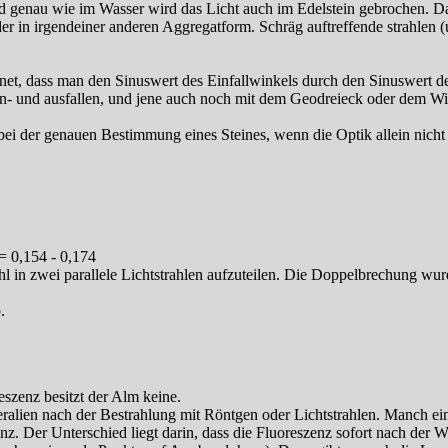
 genau wie im Wasser wird das Licht auch im Edelstein gebrochen. Da
r in irgendeiner anderen Aggregatform. Schräg auftreffende strahlen (u
et, dass man den Sinuswert des Einfallwinkels durch den Sinuswert des 
 ein- und ausfallen, und jene auch noch mit dem Geodreieck oder dem 
ei der genauen Bestimmung eines Steines, wenn die Optik allein nicht 
= 0,154 - 0,174
ahl in zwei parallele Lichtstrahlen aufzuteilen. Die Doppelbrechung 
.
eszenz besitzt der Alm keine.
neralien nach der Bestrahlung mit Röntgen oder Lichtstrahlen. Manch e
. Der Unterschied liegt darin, dass die Fluoreszenz sofort nach der W