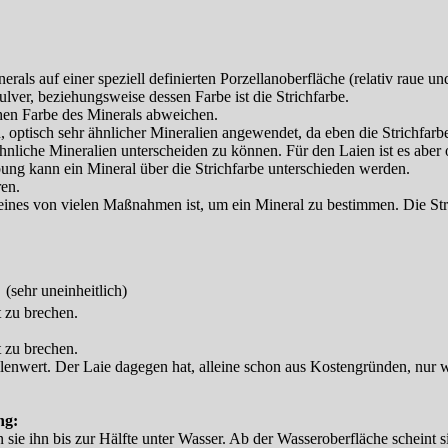
rals auf einer speziell definierten Porzellanoberfläche (relativ raue 
lver, beziehungsweise dessen Farbe ist die Strichfarbe.
chen Farbe des Minerals abweichen.
optisch sehr ähnlicher Mineralien angewendet, da eben die Strichfarbe 
nliche Mineralien unterscheiden zu können. Für den Laien ist es aber of
ng kann ein Mineral über die Strichfarbe unterschieden werden.
ren.
r eines von vielen Maßnahmen ist, um ein Mineral zu bestimmen. Die Str
(sehr uneinheitlich)
t zu brechen.
t zu brechen.
lenwert. Der Laie dagegen hat, alleine schon aus Kostengründen, nur 
ng:
 sie ihn bis zur Hälfte unter Wasser. Ab der Wasseroberfläche scheint