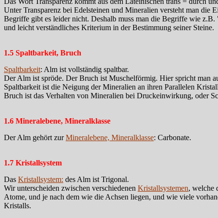
Das Wort Transparenz kommt aus dem Lateinischen trans = durch und
Unter Transparenz bei Edelsteinen und Mineralien versteht man die Ei
Begriffe gibt es leider nicht. Deshalb muss man die Begriffe wie z.B.
und leicht verständliches Kriterium in der Bestimmung seiner Steine.
1.5 Spaltbarkeit, Bruch
Spaltbarkeit
: Alm ist vollständig spaltbar.
Der Alm ist spröde. Der Bruch ist Muschelförmig. Hier spricht man 
Spaltbarkeit ist die Neigung der Mineralien an ihren Parallelen Kristall
Bruch ist das Verhalten von Mineralien bei Druckeinwirkung, oder Sch
1.6 Mineralebene, Mineralklasse
Der Alm gehört zur
Mineralebene, Mineralklasse
: Carbonate.
1.7 Kristallsystem
Das
Kristallsystem:
des Alm ist Trigonal.
Wir unterscheiden zwischen verschiedenen
Kristallsystemen
, welche 
Atome, und je nach dem wie die Achsen liegen, und wie viele vorhan
Kristalls.