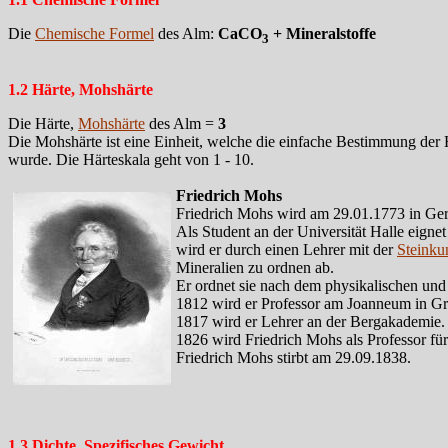
Die
Chemische Formel
des Alm:
CaCO
+ Mineralstoffe
3
1.2 Härte, Mohshärte
Die Härte,
Mohshärte
des Alm =
3
Die Mohshärte ist eine Einheit, welche die einfache Bestimmung der 
wurde. Die Härteskala geht von 1 - 10.
Friedrich Mohs
Friedrich Mohs wird am 29.01.1773 in Ger
Als Student an der Universität Halle eigne
wird er durch einen Lehrer mit der
Steinku
Mineralien zu ordnen ab.
Er ordnet sie nach dem physikalischen un
1812 wird er Professor am Joanneum in Graz
1817 wird er Lehrer an der Bergakademie.
1826 wird Friedrich Mohs als Professor für
Friedrich Mohs stirbt am 29.09.1838.
1.3 Dichte, Spezifisches Gewicht