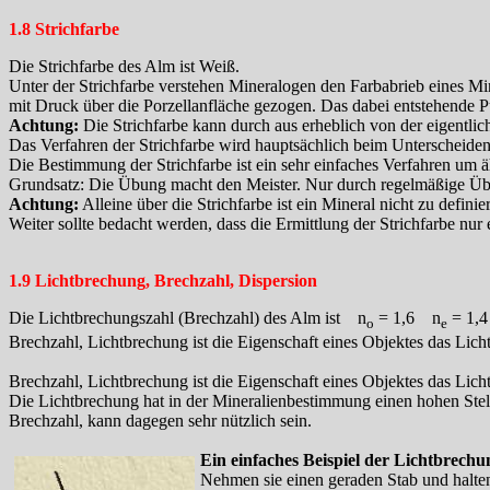
1.8 Strichfarbe
Die Strichfarbe des Alm ist Weiß.
Unter der Strichfarbe verstehen Mineralogen den Farbabrieb eines Mine
mit Druck über die Porzellanfläche gezogen. Das dabei entstehende Pu
Achtung:
Die Strichfarbe kann durch aus erheblich von der eigentli
Das Verfahren der Strichfarbe wird hauptsächlich beim Unterscheiden, 
Die Bestimmung der Strichfarbe ist ein sehr einfaches Verfahren um äh
Grundsatz: Die Übung macht den Meister. Nur durch regelmäßige Übu
Achtung:
Alleine über die Strichfarbe ist ein Mineral nicht zu definie
Weiter sollte bedacht werden, dass die Ermittlung der Strichfarbe nu
1.9 Lichtbrechung, Brechzahl, Dispersion
Die Lichtbrechungszahl (Brechzahl) des Alm ist n
= 1,6 n
= 1,4 
o
e
Brechzahl, Lichtbrechung ist die Eigenschaft eines Objektes das Lich
Brechzahl, Lichtbrechung ist die Eigenschaft eines Objektes das Lich
Die Lichtbrechung hat in der Mineralienbestimmung einen hohen Stel
Brechzahl, kann dagegen sehr nützlich sein.
Ein einfaches Beispiel der Lichtbrechu
Nehmen sie einen geraden Stab und halten