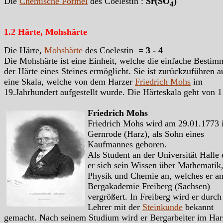
Die
Chemische Formel
des Coelestin :
Sr(SO
)
4
1.2 Härte, Mohshärte
Die Härte,
Mohshärte
des Coelestin =
3 - 4
Die Mohshärte ist eine Einheit, welche die einfache Besti
der Härte eines Steines ermöglicht. Sie ist zurückzuführen a
eine Skala, welche von dem Harzer
Friedrich Mohs
im
19.Jahrhundert aufgestellt wurde. Die Härteskala geht von 1
Friedrich Mohs
Friedrich Mohs wird am 29.01.1773 
Gernrode (Harz), als Sohn eines
Kaufmannes geboren.
Als Student an der Universität Halle 
er sich sein Wissen über Mathematik
Physik und Chemie an, welches er an
Bergakademie Freiberg (Sachsen)
vergrößert. In Freiberg wird er durch
Lehrer mit der
Steinkunde
bekannt
gemacht. Nach seinem Studium wird er Bergarbeiter im Har