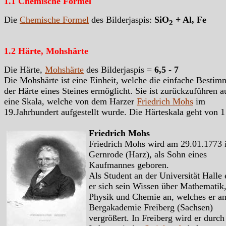
1.1 Chemische Formel
Die
Chemische Formel
des Bilderjaspis:
SiO
+ Al, Fe
2
1.2 Härte, Mohshärte
Die Härte,
Mohshärte
des Bilderjaspis =
6,5 - 7
Die Mohshärte ist eine Einheit, welche die einfache Besti
der Härte eines Steines ermöglicht. Sie ist zurückzuführen a
eine Skala, welche von dem Harzer
Friedrich Mohs
im
19.Jahrhundert aufgestellt wurde. Die Härteskala geht von 1
Friedrich Mohs
Friedrich Mohs wird am 29.01.1773 
Gernrode (Harz), als Sohn eines
Kaufmannes geboren.
Als Student an der Universität Halle 
er sich sein Wissen über Mathematik
Physik und Chemie an, welches er an
Bergakademie Freiberg (Sachsen)
vergrößert. In Freiberg wird er durch