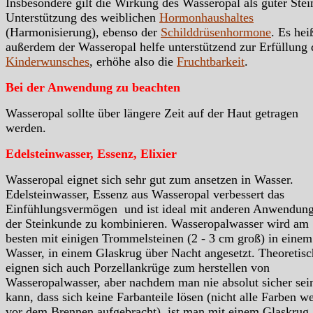
Insbesondere gilt die Wirkung des Wasseropal als guter Stei
Unterstützung des weiblichen
Hormonhaushaltes
(Harmonisierung), ebenso der
Schilddrüsenhormone
. Es hei
außerdem der Wasseropal helfe unterstützend zur Erfüllung 
Kinderwunsches
, erhöhe also die
Fruchtbarkeit
.
Bei der Anwendung zu beachten
Wasseropal sollte über längere Zeit auf der Haut getragen
werden.
Edelsteinwasser, Essenz, Elixier
Wasseropal eignet sich sehr gut zum ansetzen in Wasser.
Edelsteinwasser, Essenz aus Wasseropal verbessert das
Einfühlungsvermögen und ist ideal mit anderen Anwendung
der Steinkunde zu kombinieren. Wasseropalwasser wird am
besten mit einigen Trommelsteinen (2 - 3 cm groß) in einem
Wasser, in einem Glaskrug über Nacht angesetzt. Theoretisc
eignen sich auch Porzellankrüge zum herstellen von
Wasseropalwasser, aber nachdem man nie absolut sicher sei
kann, dass sich keine Farbanteile lösen (nicht alle Farben w
vor dem Brennen aufgebracht), ist man mit einem Glaskrug 