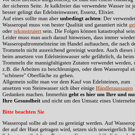
der sicheren Seite. Je kalkfreier das verwendete Wasser ist j
besser gelingt das Edelsteinwasser, Essenz, Elixier.
Auf eines sollte man aber
unbedingt achten
: Der verwende
Wasseropal muss von bester Qualität und garantiert nicht
ge
oder
rekonstruiert
sein. Die Folgen können katastrophal sein
Leider muss man auch darauf hinweisen, dass immer wieder
Wasseropaltrommelsteine im Handel auftauchen, die nach 
Trommeln nicht ausreichend gereinigt wurden. Auch dieses i
beim ansetzen von Edelsteinwasser sehr gefährlich, da beim
Trommeln die mannigfaltigsten Zutaten verwendet werden,
z.B. die Arbeiten zu beschleunigen, oder dem Wasseropal ei
"schönere" Oberfläche zu geben.
Allgemein sollte man vor dem Kauf von Edelsteinen, zum
ansetzen von Steinwasser sich über einige
Händleraussagen
Gedanken machen. Immerhin
geht es hier um Ihre und n
Ihre Gesundheit
und nicht um den Umsatz eines Unterneh
Bitte beachten Sie
Wasseropal sollte ab und zu gereinigt werden. Auf Wasserop
der auf der Haut getragen wird, setzen sich unweigerlich Hau