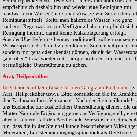
Schmutzpartikelchen, Reste von Cremes und ähnliches ab. 
empfiehlt sich deshalb hin und wieder eine Reinigung mit
handwarmem Wasser (bitte ohne Zusätze wie Seife oder and
Reinigungsmittel). Sollte man kalkfreies Wasser, wie ganz
sauberes Regenwasser zur Verfügung haben, empfiehlt sich 
Reinigung hiermit, damit keine Kalkablagerung erfolgt.
Aus der Überlieferung heraus, traditionell, sollte man seinen
Wasseropal auch ab und zu ein kleines Sonnenbad (nicht mit
sondern morgens oder abends) gönnen, damit der Wasseropa
„ausruhen“ bzw. wieder mit Energie aufladen können, um I
bestmögliche Unterstützung zu geben.
Arzt, Heilpraktiker
Edelsteine sind kein Ersatz für den Gang zum Fachmann
(z.
Arzt, Heilpraktiker usw.). Bitte konsultieren Sie im Krankhei
den Fachmann Ihres Vertrauens. Nach der Steinheilkunde* s
uns Edelsteine zur zusätzlichen Unterstützung dienen, die u
Mutter Natur als Ergänzung gerne zur Verfügung stellt, erse
aber in keinem Fall den Arztbesuch. Wir weisen nochmals d
hin, dass die in der Steinheilkunde beschriebenen Wirkunge
Mineralien, Edelsteinen umgangssprachlich als Heilsteine