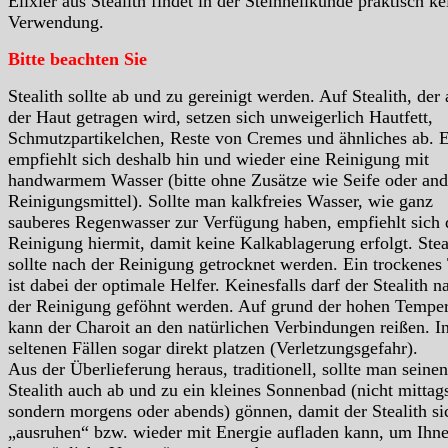
Elixier aus Stealith findet in der Steinheilkunde praktisch ke
Verwendung.
Bitte beachten Sie
Stealith sollte ab und zu gereinigt werden. Auf Stealith, der 
der Haut getragen wird, setzen sich unweigerlich Hautfett,
Schmutzpartikelchen, Reste von Cremes und ähnliches ab. 
empfiehlt sich deshalb hin und wieder eine Reinigung mit
handwarmem Wasser (bitte ohne Zusätze wie Seife oder and
Reinigungsmittel). Sollte man kalkfreies Wasser, wie ganz
sauberes Regenwasser zur Verfügung haben, empfiehlt sich 
Reinigung hiermit, damit keine Kalkablagerung erfolgt. Stea
sollte nach der Reinigung getrocknet werden. Ein trockenes
ist dabei der optimale Helfer. Keinesfalls darf der Stealith n
der Reinigung geföhnt werden. Auf grund der hohen Temper
kann der Charoit an den natürlichen Verbindungen reißen. I
seltenen Fällen sogar direkt platzen (Verletzungsgefahr).
Aus der Überlieferung heraus, traditionell, sollte man seinen
Stealith auch ab und zu ein kleines Sonnenbad (nicht mittag
sondern morgens oder abends) gönnen, damit der Stealith si
„ausruhen“ bzw. wieder mit Energie aufladen kann, um Ihn