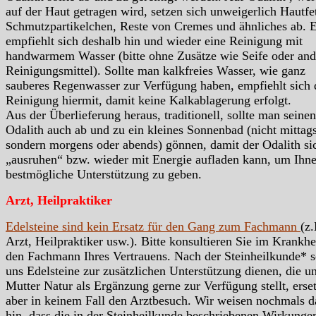
auf der Haut getragen wird, setzen sich unweigerlich Hautfet
Schmutzpartikelchen, Reste von Cremes und ähnliches ab. 
empfiehlt sich deshalb hin und wieder eine Reinigung mit
handwarmem Wasser (bitte ohne Zusätze wie Seife oder and
Reinigungsmittel). Sollte man kalkfreies Wasser, wie ganz
sauberes Regenwasser zur Verfügung haben, empfiehlt sich 
Reinigung hiermit, damit keine Kalkablagerung erfolgt.
Aus der Überlieferung heraus, traditionell, sollte man seinen
Odalith auch ab und zu ein kleines Sonnenbad (nicht mittags
sondern morgens oder abends) gönnen, damit der Odalith si
„ausruhen“ bzw. wieder mit Energie aufladen kann, um Ihn
bestmögliche Unterstützung zu geben.
Arzt, Heilpraktiker
Edelsteine sind kein Ersatz für den Gang zum Fachmann
(z.
Arzt, Heilpraktiker usw.). Bitte konsultieren Sie im Krankhei
den Fachmann Ihres Vertrauens. Nach der Steinheilkunde* s
uns Edelsteine zur zusätzlichen Unterstützung dienen, die u
Mutter Natur als Ergänzung gerne zur Verfügung stellt, erse
aber in keinem Fall den Arztbesuch. Wir weisen nochmals d
hin, dass die in der Steinheilkunde beschriebenen Wirkunge