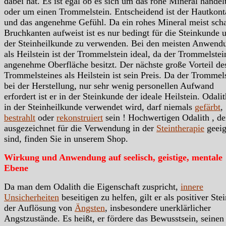
dabei hat. Es ist egal ob es sich um das rohe Mineral handelt
oder um einen Trommelstein. Entscheidend ist der Hautkont
und das angenehme Gefühl. Da ein rohes Mineral meist scha
Bruchkanten aufweist ist es nur bedingt für die Steinkunde 
der Steinheilkunde zu verwenden. Bei den meisten Anwend
als Heilstein ist der Trommelstein ideal, da der Trommelstei
angenehme Oberfläche besitzt. Der nächste große Vorteil de
Trommelsteines als Heilstein ist sein Preis. Da der Trommels
bei der Herstellung, nur sehr wenig personellen Aufwand
erfordert ist er in der Steinkunde der ideale Heilstein. Odali
in der Steinheilkunde verwendet wird, darf niemals
gefärbt
,
bestrahlt
oder
rekonstruiert
sein ! Hochwertigen Odalith , de
ausgezeichnet für die Verwendung in der
Steintherapie
geeig
sind, finden Sie in unserem Shop.
Wirkung und Anwendung auf seelisch, geistige, mentale
Ebene
Da man dem Odalith die Eigenschaft zuspricht,
innere
Unsicherheiten
beseitigen zu helfen, gilt er als positiver Stei
der Auflösung von
Ängsten
, insbesondere unerklärlicher
Angstzustände. Es heißt, er fördere das Bewusstsein, seinen