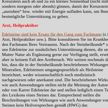
Kreuzstein auch ab und zu ein kleines Sonnenbad (nicht mit
sondern morgens oder abends) gönnen, damit der Kreuzstein
„ausruhen“ bzw. wieder mit Energie aufladen kann, um Ihn
bestmögliche Unterstützung zu geben.
Arzt, Heilpraktiker
Edelsteine sind kein Ersatz für den Gang zum Fachmann
(z.
Arzt, Heilpraktiker usw.). Bitte konsultieren Sie im Krankhei
den Fachmann Ihres Vertrauens. Nach der Steinheilkunde* s
uns Edelsteine zur zusätzlichen Unterstützung dienen, die u
Mutter Natur als Ergänzung gerne zur Verfügung stellt, erse
aber in keinem Fall den Arztbesuch. Wir weisen nochmals d
hin, dass die in der Steinheilkunde beschriebenen Wirkunge
Mineralien, Edelsteinen umgangssprachlich als Heilsteine
bezeichnet, weder wissenschaftlich noch medizinisch
nachgewiesen oder anerkannt sind. Die beschriebenen Wirk
wie auch Anwendungen stellen nicht die Meinung der Autor
oder von Karrer Edelsteine dar und stellen lediglich einen Te
des Lexikons eines Steines dar. Entsprechend stellen die
Beschreibungen von Wirkungen wie auch Anwendungen vo
Steinen kein Heilversprechen gemäß (HWG) dar.