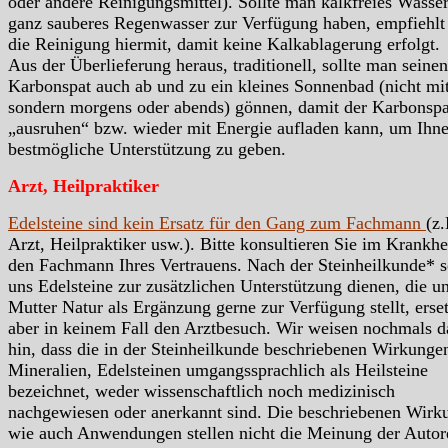
oder andere Reinigungsmittel). Sollte man kalkfreies Wasser
ganz sauberes Regenwasser zur Verfügung haben, empfiehlt
die Reinigung hiermit, damit keine Kalkablagerung erfolgt.
Aus der Überlieferung heraus, traditionell, sollte man seinen
Karbonspat auch ab und zu ein kleines Sonnenbad (nicht mit
sondern morgens oder abends) gönnen, damit der Karbonspa
„ausruhen“ bzw. wieder mit Energie aufladen kann, um Ihn
bestmögliche Unterstützung zu geben.
Arzt, Heilpraktiker
Edelsteine sind kein Ersatz für den Gang zum Fachmann
(z.
Arzt, Heilpraktiker usw.). Bitte konsultieren Sie im Krankhei
den Fachmann Ihres Vertrauens. Nach der Steinheilkunde* s
uns Edelsteine zur zusätzlichen Unterstützung dienen, die u
Mutter Natur als Ergänzung gerne zur Verfügung stellt, erse
aber in keinem Fall den Arztbesuch. Wir weisen nochmals d
hin, dass die in der Steinheilkunde beschriebenen Wirkunge
Mineralien, Edelsteinen umgangssprachlich als Heilsteine
bezeichnet, weder wissenschaftlich noch medizinisch
nachgewiesen oder anerkannt sind. Die beschriebenen Wirk
wie auch Anwendungen stellen nicht die Meinung der Autor