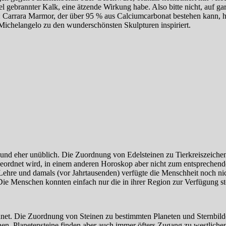
gebrannter Kalk, eine ätzende Wirkung habe. Also bitte nicht, auf gar k
le: Carrara Marmor, der über 95 % aus Calciumcarbonat bestehen kann, 
 Michelangelo zu den wunderschönsten Skulpturen inspiriert.
n und eher unüblich. Die Zuordnung von Edelsteinen zu Tierkreiszeich
ordnet wird, in einem anderen Horoskop aber nicht zum entsprechende
e Lehre und damals (vor Jahrtausenden) verfügte die Menschheit noch n
 Die Menschen konnten einfach nur die in ihrer Region zur Verfügung s
rdnet. Die Zuordnung von Steinen zu bestimmten Planeten und Sternbil
nen. Planetensteine finden aber auch immer öfters Zugang zu westlich