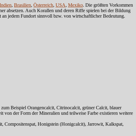
Indien
,
Brasilien
,
Österreich
,
USA
,
Mexiko
. Die größten Vorkommen
er absetzen. Auch Korallen und deren Riffe spielen bei der Bildung
an jedem Fundort sinnvoll bzw. von wirtschaftlicher Bedeutung.
Beispiel Orangencalcit, Citrinocalcit, grüner Calcit, blauer
t von der Form der Mineralien und teilweise Farbe existieren weitere
Compositenspat, Honigstein (Honigcalcit), Jarrowit, Kalkspat,