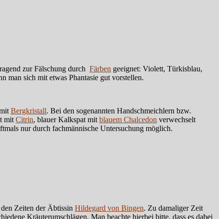
orragend zur Fälschung durch
Färben
geeignet: Violett, Türkisblau,
n man sich mit etwas Phantasie gut vorstellen.
 mit
Bergkristall
. Bei den sogenannten Handschmeichlern bzw.
t mit
Citrin
, blauer Kalkspat mit
blauem Chalcedon
verwechselt
 oftmals nur durch fachmännische Untersuchung möglich.
 den Zeiten der Äbtissin
Hildegard von Bingen
. Zu damaliger Zeit
hiedene Kräuterumschlägen. Man beachte hierbei bitte, dass es dabei