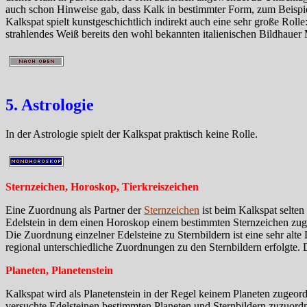
auch schon Hinweise gab, dass Kalk in bestimmter Form, zum Beispiel 
Kalkspat spielt kunstgeschichtlich indirekt auch eine sehr große Rol
strahlendes Weiß bereits den wohl bekannten italienischen Bildhauer
5. Astrologie
In der Astrologie spielt der Kalkspat praktisch keine Rolle.
Sternzeichen, Horoskop, Tierkreiszeichen
Eine Zuordnung als Partner der
Sternzeichen
ist beim Kalkspat selte
Edelstein in dem einen Horoskop einem bestimmten Sternzeichen zuge
Die Zuordnung einzelner Edelsteine zu Sternbildern ist eine sehr alt
regional unterschiedliche Zuordnungen zu den Sternbildern erfolgte.
Planeten, Planetenstein
Kalkspat wird als Planetenstein in der Regel keinem Planeten zugeo
versuchte Edelsteinen bestimmten Planeten und Sternbildern zuzuord