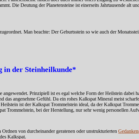
ammt. Die Deutung der Planetensteine ist einerseits Jahrtausende alt un
ugeordnet. Man beachte: Der Geburtsstein so wie auch der Monatsstein 
in der Steinheilkunde*
 angewendet. Prinzipiell ist es egal welche Form der Heilstein dabei ha
d das angenehme Gefühl. Da ein rohes Kalkspat Mineral meist scharfe 
ilstein ist der Kalkspat Trommelstein ideal, da der Kalkspat Trommel
pat Trommelstein, bei der Herstellung, nur sehr wenig personellen Aufwa
en Ordnen von durcheinander geratenen oder unstrukturierten
Gedanken
des Kalkspat.