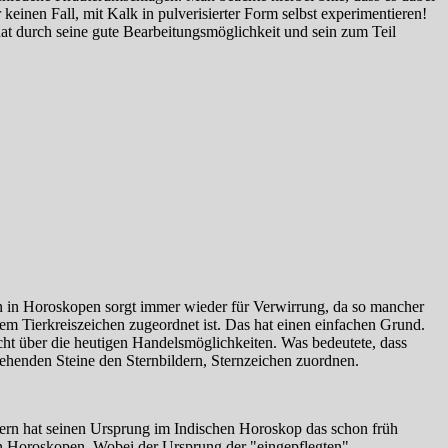
einen Fall, mit Kalk in pulverisierter Form selbst experimentieren!
hat durch seine gute Bearbeitungsmöglichkeit und sein zum Teil
en in Horoskopen sorgt immer wieder für Verwirrung, da so mancher
m Tierkreiszeichen zugeordnet ist. Das hat einen einfachen Grund.
icht über die heutigen Handelsmöglichkeiten. Was bedeutete, dass
tehenden Steine den Sternbildern, Sternzeichen zuordnen.
dern hat seinen Ursprung im Indischen Horoskop das schon früh
en Horoskopen. Wobei der Ursprung der "eingepflegten"