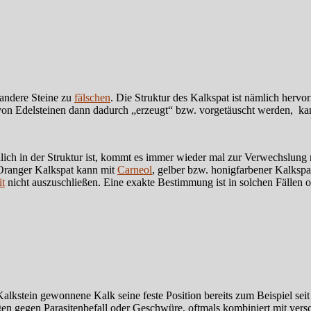
 andere Steine zu
fälschen
. Die Struktur des Kalkspat ist nämlich herv
von Edelsteinen dann dadurch „erzeugt“ bzw. vorgetäuscht werden, kan
dlich in der Struktur ist, kommt es immer wieder mal zur Verwechslung
 Oranger Kalkspat kann mit
Carneol
, gelber bzw. honigfarbener Kalkspa
t
nicht auszuschließen. Eine exakte Bestimmung ist in solchen Fällen
alkstein gewonnene Kalk seine feste Position bereits zum Beispiel seit
en gegen Parasitenbefall oder Geschwüre, oftmals kombiniert mit versc