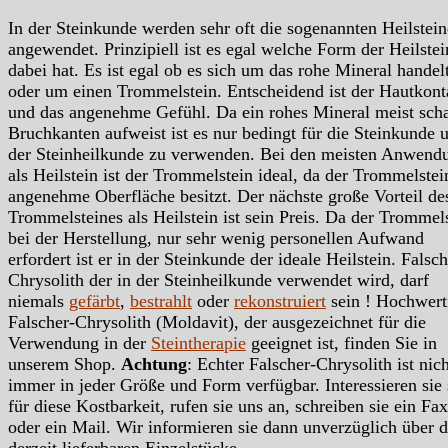
In der Steinkunde werden sehr oft die sogenannten Heilstein
angewendet. Prinzipiell ist es egal welche Form der Heilstei
dabei hat. Es ist egal ob es sich um das rohe Mineral handelt
oder um einen Trommelstein. Entscheidend ist der Hautkont
und das angenehme Gefühl. Da ein rohes Mineral meist scha
Bruchkanten aufweist ist es nur bedingt für die Steinkunde 
der Steinheilkunde zu verwenden. Bei den meisten Anwend
als Heilstein ist der Trommelstein ideal, da der Trommelstei
angenehme Oberfläche besitzt. Der nächste große Vorteil de
Trommelsteines als Heilstein ist sein Preis. Da der Trommels
bei der Herstellung, nur sehr wenig personellen Aufwand
erfordert ist er in der Steinkunde der ideale Heilstein. Falsch
Chrysolith der in der Steinheilkunde verwendet wird, darf
niemals
gefärbt
,
bestrahlt
oder
rekonstruiert
sein ! Hochwert
Falscher-Chrysolith (Moldavit), der ausgezeichnet für die
Verwendung in der
Steintherapie
geeignet ist, finden Sie in
unserem Shop.
Achtung
: Echter Falscher-Chrysolith ist nich
immer in jeder Größe und Form verfügbar. Interessieren sie 
für diese Kostbarkeit, rufen sie uns an, schreiben sie ein Fax
oder ein Mail. Wir informieren sie dann unverzüglich über d