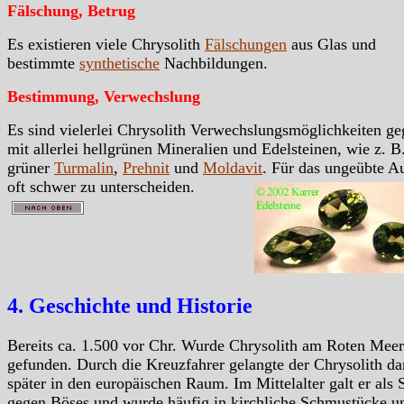
Fälschung, Betrug
Es existieren viele Chrysolith
Fälschungen
aus Glas und
bestimmte
synthetische
Nachbildungen.
Bestimmung, Verwechslung
Es sind vielerlei Chrysolith Verwechslungsmöglichkeiten g
mit allerlei hellgrünen Mineralien und Edelsteinen, wie z. B
grüner
Turmalin
,
Prehnit
und
Moldavit
. Für das ungeübte A
oft schwer zu unterscheiden.
4. Geschichte und Historie
Bereits ca. 1.500 vor Chr. Wurde Chrysolith am Roten Meer
gefunden. Durch die Kreuzfahrer gelangte der Chrysolith d
später in den europäischen Raum. Im Mittelalter galt er als 
gegen Böses und wurde häufig in kirchliche Schmustücke u