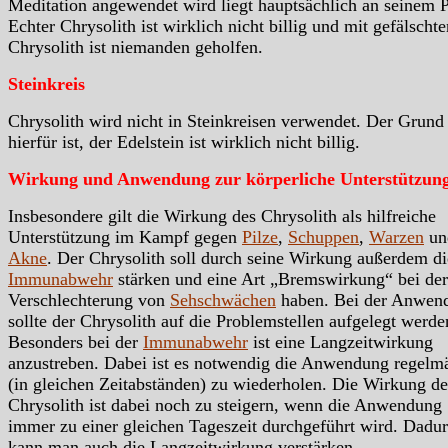
Meditation angewendet wird liegt hauptsächlich an seinem P
Echter Chrysolith ist wirklich nicht billig und mit gefälschte
Chrysolith ist niemanden geholfen.
Steinkreis
Chrysolith wird nicht in Steinkreisen verwendet. Der Grund
hierfür ist, der Edelstein ist wirklich nicht billig.
Wirkung und Anwendung zur körperliche Unterstützun
Insbesondere gilt die Wirkung des Chrysolith als hilfreiche
Unterstützung im Kampf gegen
Pilze
,
Schuppen
,
Warzen
un
Akne
. Der Chrysolith soll durch seine Wirkung außerdem di
Immunabwehr
stärken und eine Art „Bremswirkung“ bei der
Verschlechterung von
Sehschwächen
haben. Bei der Anwen
sollte der Chrysolith auf die Problemstellen aufgelegt werde
Besonders bei der
Immunabwehr
ist eine Langzeitwirkung
anzustreben. Dabei ist es notwendig die Anwendung regelm
(in gleichen Zeitabständen) zu wiederholen. Die Wirkung de
Chrysolith ist dabei noch zu steigern, wenn die Anwendung
immer zu einer gleichen Tageszeit durchgeführt wird. Dadu
kann man auch die Langzeitwirkung verstärken.