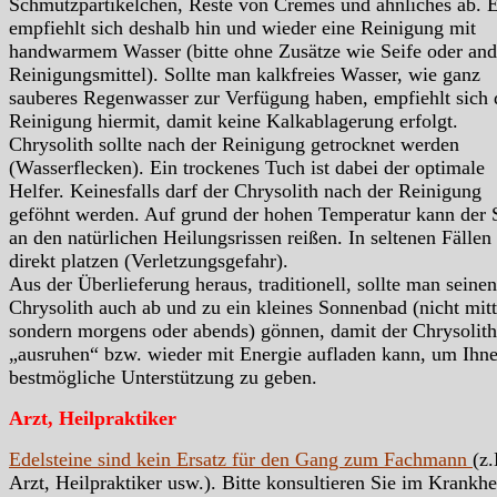
Schmutzpartikelchen, Reste von Cremes und ähnliches ab. 
empfiehlt sich deshalb hin und wieder eine Reinigung mit
handwarmem Wasser (bitte ohne Zusätze wie Seife oder and
Reinigungsmittel). Sollte man kalkfreies Wasser, wie ganz
sauberes Regenwasser zur Verfügung haben, empfiehlt sich 
Reinigung hiermit, damit keine Kalkablagerung erfolgt.
Chrysolith sollte nach der Reinigung getrocknet werden
(Wasserflecken). Ein trockenes Tuch ist dabei der optimale
Helfer. Keinesfalls darf der Chrysolith nach der Reinigung
geföhnt werden. Auf grund der hohen Temperatur kann der 
an den natürlichen Heilungsrissen reißen. In seltenen Fällen
direkt platzen (Verletzungsgefahr).
Aus der Überlieferung heraus, traditionell, sollte man seinen
Chrysolith auch ab und zu ein kleines Sonnenbad (nicht mitt
sondern morgens oder abends) gönnen, damit der Chrysolith
„ausruhen“ bzw. wieder mit Energie aufladen kann, um Ihn
bestmögliche Unterstützung zu geben.
Arzt, Heilpraktiker
Edelsteine sind kein Ersatz für den Gang zum Fachmann
(z.
Arzt, Heilpraktiker usw.). Bitte konsultieren Sie im Krankhei