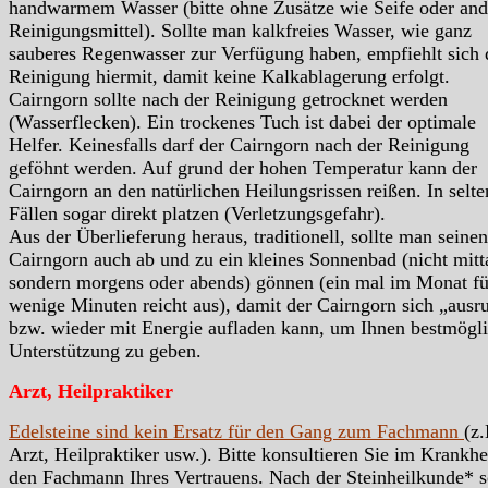
handwarmem Wasser (bitte ohne Zusätze wie Seife oder and
Reinigungsmittel). Sollte man kalkfreies Wasser, wie ganz
sauberes Regenwasser zur Verfügung haben, empfiehlt sich 
Reinigung hiermit, damit keine Kalkablagerung erfolgt.
Cairngorn sollte nach der Reinigung getrocknet werden
(Wasserflecken). Ein trockenes Tuch ist dabei der optimale
Helfer. Keinesfalls darf der Cairngorn nach der Reinigung
geföhnt werden. Auf grund der hohen Temperatur kann der
Cairngorn an den natürlichen Heilungsrissen reißen. In selt
Fällen sogar direkt platzen (Verletzungsgefahr).
Aus der Überlieferung heraus, traditionell, sollte man seinen
Cairngorn auch ab und zu ein kleines Sonnenbad (nicht mitt
sondern morgens oder abends) gönnen (ein mal im Monat fü
wenige Minuten reicht aus), damit der Cairngorn sich „ausr
bzw. wieder mit Energie aufladen kann, um Ihnen bestmögl
Unterstützung zu geben.
Arzt, Heilpraktiker
Edelsteine sind kein Ersatz für den Gang zum Fachmann
(z.
Arzt, Heilpraktiker usw.). Bitte konsultieren Sie im Krankhei
den Fachmann Ihres Vertrauens. Nach der Steinheilkunde* s