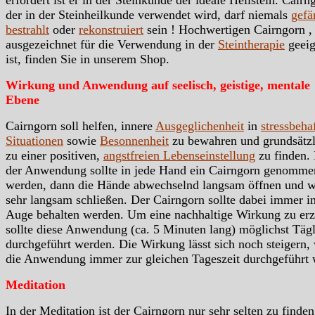
erfordert ist er in der Steinkunde der ideale Heilstein. Cairn
der in der Steinheilkunde verwendet wird, darf niemals
gefä
bestrahlt
oder
rekonstruiert
sein ! Hochwertigen Cairngorn ,
ausgezeichnet für die Verwendung in der
Steintherapie
geeig
ist, finden Sie in unserem Shop.
Wirkung und Anwendung auf seelisch, geistige, mentale
Ebene
Cairngorn soll helfen, innere
Ausgeglichenheit
in
stressbeha
Situationen
sowie
Besonnenheit
zu bewahren und grundsätzl
zu einer positiven,
angstfreien Lebenseinstellung
zu finden. 
der Anwendung sollte in jede Hand ein Cairngorn genomme
werden, dann die Hände abwechselnd langsam öffnen und w
sehr langsam schließen. Der Cairngorn sollte dabei immer i
Auge behalten werden. Um eine nachhaltige Wirkung zu erz
sollte diese Anwendung (ca. 5 Minuten lang) möglichst Täg
durchgeführt werden. Die Wirkung lässt sich noch steigern,
die Anwendung immer zur gleichen Tageszeit durchgeführt 
Meditation
In der Meditation ist der Cairngorn nur sehr selten zu finden