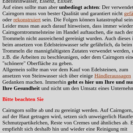
Edelsteinwasser, Essenz, Elixier.
Auf eines sollte man aber
unbedingt achten
: Der verwende
Cairngorn muss von bester Qualität und garantiert nicht
gefä
oder
rekonstruiert
sein. Die Folgen können katastrophal sein
Leider muss man auch darauf hinweisen, dass immer wieder
Cairngorntrommelsteine im Handel auftauchen, die nach d
Trommeln nicht ausreichend gereinigt wurden. Auch dieses i
beim ansetzen von Edelsteinwasser sehr gefährlich, da beim
Trommeln die mannigfaltigsten Zutaten verwendet werden,
z.B. die Arbeiten zu beschleunigen, oder dem Cairngorn ein
"schönere" Oberfläche zu geben.
Allgemein sollte man vor dem Kauf von Edelsteinen, zum
ansetzen von Steinwasser sich über einige
Händleraussagen
Gedanken machen. Immerhin
geht es hier um Ihre und n
Ihre Gesundheit
und nicht um den Umsatz eines Unterneh
Bitte beachten Sie
Cairngorn sollte ab und zu gereinigt werden. Auf Cairngorn,
auf der Haut getragen wird, setzen sich unweigerlich Hautfet
Schmutzpartikelchen, Reste von Cremes und ähnliches ab. 
empfiehlt sich deshalb hin und wieder eine Reinigung mit