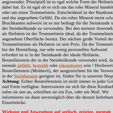
angewendet. Prinzipiell ist es egal welche Form der Heilstei
dabei hat. Es ist egal ob es sich um das rohe Mineral handelt
oder um einen Trommelstein. Entscheidend ist der Hautkont
und das angenehme Gefühl. Da ein rohes Mineral meist scha
Bruchkanten aufweist ist es nur bedingt für die Steinkunde 
der Steinheilkunde zu verwenden. Bei den meisten Anwend
als Heilstein ist der Trommelstein ideal, da der Trommelstei
angenehme Oberfläche besitzt. Der nächste große Vorteil de
Trommelsteines als Heilstein ist sein Preis. Da der Trommels
bei der Herstellung, nur sehr wenig personellen Aufwand
erfordert ist er in der Steinkunde der ideale Heilstein.
Bouteillenstein der in der Steinheilkunde verwendet wird, da
niemals
gefärbt
,
bestrahlt
oder
rekonstruiert
sein ! Hochwert
Bouteillenstein (Moldavit), der ausgezeichnet für die Verw
in der
Steintherapie
geeignet ist, finden Sie in unserem Shop
Achtung
: Echter Bouteillenstein ist nicht immer in jeder G
und Form verfügbar. Interessieren sie sich für diese Kostbark
rufen sie uns an, schreiben sie ein Fax, oder ein Mail. Wir
informieren sie dann unverzüglich über die derzeit lieferbar
Einzelstücke.
Wirkung und Anwendung auf seelisch, geistige, mentale