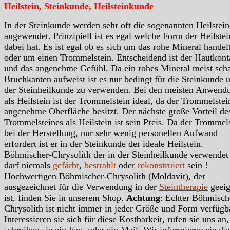
Heilstein, Steinkunde, Heilsteinkunde
In der Steinkunde werden sehr oft die sogenannten Heilstein
angewendet. Prinzipiell ist es egal welche Form der Heilstei
dabei hat. Es ist egal ob es sich um das rohe Mineral handelt
oder um einen Trommelstein. Entscheidend ist der Hautkont
und das angenehme Gefühl. Da ein rohes Mineral meist scha
Bruchkanten aufweist ist es nur bedingt für die Steinkunde 
der Steinheilkunde zu verwenden. Bei den meisten Anwend
als Heilstein ist der Trommelstein ideal, da der Trommelstei
angenehme Oberfläche besitzt. Der nächste große Vorteil de
Trommelsteines als Heilstein ist sein Preis. Da der Trommels
bei der Herstellung, nur sehr wenig personellen Aufwand
erfordert ist er in der Steinkunde der ideale Heilstein.
Böhmischer-Chrysolith der in der Steinheilkunde verwendet
darf niemals
gefärbt
,
bestrahlt
oder
rekonstruiert
sein !
Hochwertigen Böhmischer-Chrysolith (Moldavit), der
ausgezeichnet für die Verwendung in der
Steintherapie
geeig
ist, finden Sie in unserem Shop.
Achtung
: Echter Böhmisch
Chrysolith ist nicht immer in jeder Größe und Form verfügb
Interessieren sie sich für diese Kostbarkeit, rufen sie uns an,