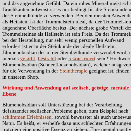
und das angenehme Gefühl. Da ein rohes Mineral meist scha
Bruchkanten aufweist ist es nur bedingt für die Steinkunde 
der Steinheilkunde zu verwenden. Bei den meisten Anwend
als Heilstein ist der Trommelstein ideal, da der Trommelstei
angenehme Oberfläche besitzt. Der nächste große Vorteil de
Trommelsteines als Heilstein ist sein Preis. Da der Trommels
bei der Herstellung, nur sehr wenig personellen Aufwand
erfordert ist er in der Steinkunde der ideale Heilstein.
Blumenobsidian der in der Steinheilkunde verwendet wird, 
niemals
gefärbt
,
bestrahlt
oder
rekonstruiert
sein ! Hochwert
Blumenobsidian (Schneeflockenobsidian), welcher ausgezei
für die Verwendung in der
Steintherapie
geeignet ist, finden
in unserem Shop.
Wirkung und Anwendung auf seelisch, geistige, mentale
Ebene
Blumenobsidian soll Unterstützung bei der Verarbeitung
tiefsitzender seelischer Probleme geben, zum Beispiel nach
schlimmen Erlebnissen
, sowohl bewusster als auch unbewus
Natur. Es heißt, er verhelfe dazu aus schlechten Erfahrunge
trotzdem eine positive Essenz zu ziehen. Eine mental positi