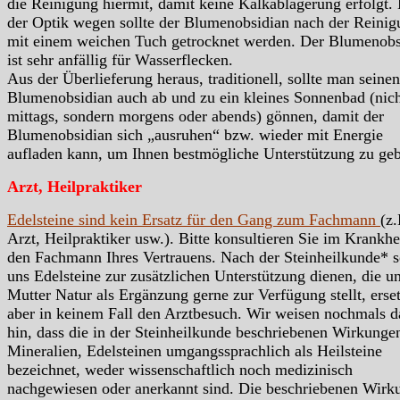
die Reinigung hiermit, damit keine Kalkablagerung erfolgt.
der Optik wegen sollte der Blumenobsidian nach der Reinig
mit einem weichen Tuch getrocknet werden. Der Blumenobs
ist sehr anfällig für Wasserflecken.
Aus der Überlieferung heraus, traditionell, sollte man seinen
Blumenobsidian auch ab und zu ein kleines Sonnenbad (nic
mittags, sondern morgens oder abends) gönnen, damit der
Blumenobsidian sich „ausruhen“ bzw. wieder mit Energie
aufladen kann, um Ihnen bestmögliche Unterstützung zu ge
Arzt, Heilpraktiker
Edelsteine sind kein Ersatz für den Gang zum Fachmann
(z.
Arzt, Heilpraktiker usw.). Bitte konsultieren Sie im Krankhei
den Fachmann Ihres Vertrauens. Nach der Steinheilkunde* s
uns Edelsteine zur zusätzlichen Unterstützung dienen, die u
Mutter Natur als Ergänzung gerne zur Verfügung stellt, erse
aber in keinem Fall den Arztbesuch. Wir weisen nochmals d
hin, dass die in der Steinheilkunde beschriebenen Wirkunge
Mineralien, Edelsteinen umgangssprachlich als Heilsteine
bezeichnet, weder wissenschaftlich noch medizinisch
nachgewiesen oder anerkannt sind. Die beschriebenen Wirk