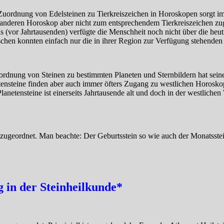
uordnung von Edelsteinen zu Tierkreiszeichen in Horoskopen sorgt im
anderen Horoskop aber nicht zum entsprechendem Tierkreiszeichen zug
mals (vor Jahrtausenden) verfügte die Menschheit noch nicht über die h
chen konnten einfach nur die in ihrer Region zur Verfügung stehenden 
uordnung von Steinen zu bestimmten Planeten und Sternbildern hat sei
tensteine finden aber auch immer öfters Zugang zu westlichen Horoskop
netensteine ist einerseits Jahrtausende alt und doch in der westlichen
zugeordnet. Man beachte: Der Geburtsstein so wie auch der Monatsstein
in der Steinheilkunde*