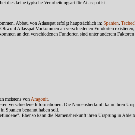
ei dies keine typische Verarbeitungsart für Atlasspat ist.
rkommen. Abbau von Atlasspat erfolgt hauptsächlich in:
Spanien
,
Tschec
 Obwohl Atlasspat Vorkommen an verschiedenen Fundorten existieren,
orkommen an den verschiedenen Fundorten sind unter anderem Faktoren
man meistens von
Aragonit
.
ren verschiedene Informationen: Die Namensherkunft kann ihren Ursp
 in Spanien benannt haben soll.
fundene". Ebenso kann die Namensherkunft ihren Ursprung in Ableit