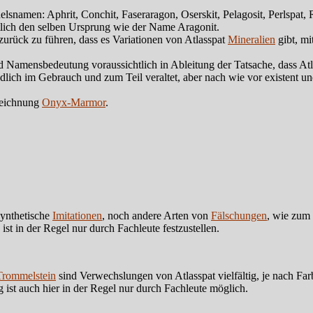
namen: Aphrit, Conchit, Faseraragon, Oserskit, Pelagosit, Perlspat, R
lich den selben Ursprung wie der Name Aragonit.
rück zu führen, dass es Variationen von Atlasspat
Mineralien
gibt, mi
Namensbedeutung voraussichtlich in Ableitung der Tatsache, dass Atl
h im Gebrauch und zum Teil veraltet, aber nach wie vor existent und 
ezeichnung
Onyx-Marmor
.
synthetische
Imitationen
, noch andere Arten von
Fälschungen
, wie zum
ist in der Regel nur durch Fachleute festzustellen.
Trommelstein
sind Verwechslungen von Atlasspat vielfältig, je nach Fa
 ist auch hier in der Regel nur durch Fachleute möglich.