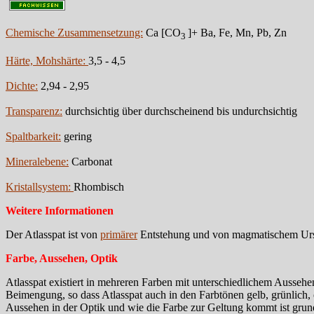
Chemische Zusammensetzung:
Ca [CO
]+ Ba, Fe, Mn, Pb, Zn
3
Härte, Mohshärte:
3,5 - 4,5
Dichte:
2,94 - 2,95
Transparenz:
durchsichtig über durchscheinend bis undurchsichtig
Spaltbarkeit:
gering
Mineralebene:
Carbonat
Kristallsystem:
Rhombisch
Weitere Informationen
Der Atlasspat ist von
primärer
Entstehung und von magmatischem Ur
Farbe, Aussehen, Optik
Atlasspat existiert in mehreren Farben mit unterschiedlichem Aussehen
Beimengung, so dass Atlasspat auch in den Farbtönen gelb, grünlich, or
Aussehen in der Optik und wie die Farbe zur Geltung kommt ist grun