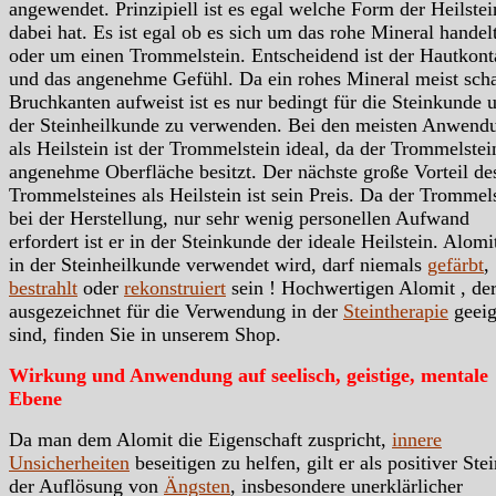
angewendet. Prinzipiell ist es egal welche Form der Heilstei
dabei hat. Es ist egal ob es sich um das rohe Mineral handelt
oder um einen Trommelstein. Entscheidend ist der Hautkont
und das angenehme Gefühl. Da ein rohes Mineral meist scha
Bruchkanten aufweist ist es nur bedingt für die Steinkunde 
der Steinheilkunde zu verwenden. Bei den meisten Anwend
als Heilstein ist der Trommelstein ideal, da der Trommelstei
angenehme Oberfläche besitzt. Der nächste große Vorteil de
Trommelsteines als Heilstein ist sein Preis. Da der Trommels
bei der Herstellung, nur sehr wenig personellen Aufwand
erfordert ist er in der Steinkunde der ideale Heilstein. Alomi
in der Steinheilkunde verwendet wird, darf niemals
gefärbt
,
bestrahlt
oder
rekonstruiert
sein ! Hochwertigen Alomit , de
ausgezeichnet für die Verwendung in der
Steintherapie
geeig
sind, finden Sie in unserem Shop.
Wirkung und Anwendung auf seelisch, geistige, mentale
Ebene
Da man dem Alomit die Eigenschaft zuspricht,
innere
Unsicherheiten
beseitigen zu helfen, gilt er als positiver Stei
der Auflösung von
Ängsten
, insbesondere unerklärlicher