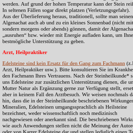
werden. Auf grund der hohen Temperatur kann der Stein rei
In seltenen Fällen sogar direkt platzen (Verletzungsgefahr).
Aus der Überlieferung heraus, traditionell, sollte man seinen
Algenachat auch ab und zu ein kleines Sonnenbad (nicht mit
sondern morgens oder abends) gönnen, damit der Algenacha
„ausruhen“ bzw. wieder mit Energie aufladen kann, um Ihn
bestmögliche Unterstützung zu geben.
Arzt, Heilpraktiker
Edelsteine sind kein Ersatz für den Gang zum Fachmann
(z.
Arzt, Heilpraktiker usw.). Bitte konsultieren Sie im Krankhei
den Fachmann Ihres Vertrauens. Nach der Steinheilkunde* s
uns Edelsteine zur zusätzlichen Unterstützung dienen, die u
Mutter Natur als Ergänzung gerne zur Verfügung stellt, erse
aber in keinem Fall den Arztbesuch. Wir weisen nochmals d
hin, dass die in der Steinheilkunde beschriebenen Wirkunge
Mineralien, Edelsteinen umgangssprachlich als Heilsteine
bezeichnet, weder wissenschaftlich noch medizinisch
nachgewiesen oder anerkannt sind. Die beschriebenen Wirk
wie auch Anwendungen stellen nicht die Meinung der Autor
oder von Karrer Edelsteine dar und stellen lediglich einen Te