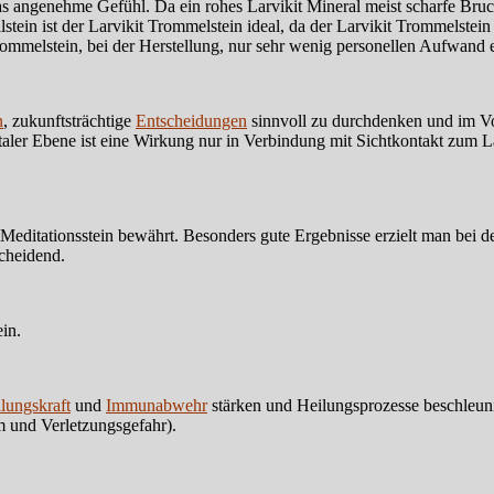
s angenehme Gefühl. Da ein rohes Larvikit Mineral meist scharfe Bruch
ein ist der Larvikit Trommelstein ideal, da der Larvikit Trommelstein
Trommelstein, bei der Herstellung, nur sehr wenig personellen Aufwand erf
n
, zukunftsträchtige
Entscheidungen
sinnvoll zu durchdenken und im Vor
r Ebene ist eine Wirkung nur in Verbindung mit Sichtkontakt zum Larvi
r Meditationsstein bewährt. Besonders gute Ergebnisse erzielt man bei 
scheidend.
in.
ilungskraft
und
Immunabwehr
stärken und Heilungsprozesse beschleuni
hm und Verletzungsgefahr).