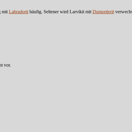
g mit
Labradorit
häufig. Seltener wird Larvikit mit
Dumortierit
verwechs
t vor.