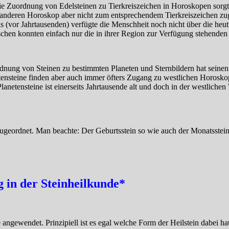
Die Zuordnung von Edelsteinen zu Tierkreiszeichen in Horoskopen sorg
anderen Horoskop aber nicht zum entsprechendem Tierkreiszeichen zug
mals (vor Jahrtausenden) verfügte die Menschheit noch nicht über die h
chen konnten einfach nur die in ihrer Region zur Verfügung stehenden 
ordnung von Steinen zu bestimmten Planeten und Sternbildern hat sein
tensteine finden aber auch immer öfters Zugang zu westlichen Horoskop
netensteine ist einerseits Jahrtausende alt und doch in der westlichen
ugeordnet. Man beachte: Der Geburtsstein so wie auch der Monatsstein i
in der Steinheilkunde*
angewendet. Prinzipiell ist es egal welche Form der Heilstein dabei hat