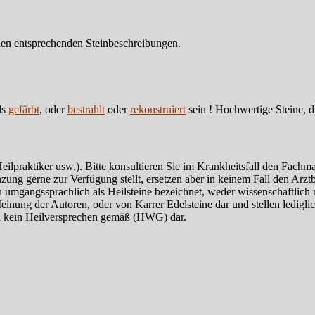
en entsprechenden Steinbeschreibungen.
ls
gefärbt
, oder
bestrahlt
oder
rekonstruiert
sein ! Hochwertige Steine, d
Heilpraktiker usw.). Bitte konsultieren Sie im Krankheitsfall den Fach
zung gerne zur Verfügung stellt, ersetzen aber in keinem Fall den Arzt
 umgangssprachlich als Heilsteine bezeichnet, weder wissenschaftlich
ng der Autoren, oder von Karrer Edelsteine dar und stellen lediglich 
 kein Heilversprechen gemäß (HWG) dar.