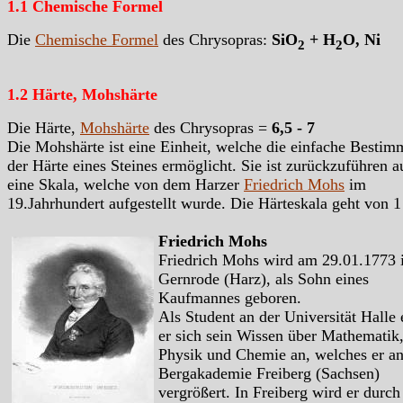
1.1 Chemische Formel
Die
Chemische Formel
des Chrysopras:
SiO
+ H
O, Ni
2
2
1.2 Härte, Mohshärte
Die Härte,
Mohshärte
des Chrysopras =
6,5 - 7
Die Mohshärte ist eine Einheit, welche die einfache Besti
der Härte eines Steines ermöglicht. Sie ist zurückzuführen a
eine Skala, welche von dem Harzer
Friedrich Mohs
im
19.Jahrhundert aufgestellt wurde. Die Härteskala geht von 1
Friedrich Mohs
Friedrich Mohs wird am 29.01.1773 
Gernrode (Harz), als Sohn eines
Kaufmannes geboren.
Als Student an der Universität Halle 
er sich sein Wissen über Mathematik
Physik und Chemie an, welches er an
Bergakademie Freiberg (Sachsen)
vergrößert. In Freiberg wird er durch