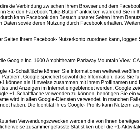
direkte Verbindung zwischen Ihrem Browser und dem Facebook-S
enn Sie den Facebook "Like-Button" anklicken während Sie in 
Dadurch kann Facebook den Besuch unserer Seiten Ihrem Benutze
ten Daten sowie deren Nutzung durch Facebook erhalten. Weitere
Seiten Ihrem Facebook- Nutzerkonto zuordnen kann, loggen Si
t die Google Inc. 1600 Amphitheatre Parkway Mountain View, C
le +1-Schaltfläche können Sie Informationen weltweit veröffent
 Partnern. Google speichert sowohl die Information, dass Sie fü
e +1 können als Hinweise zusammen mit Ihrem Profilnamen und 
ites und Anzeigen im Internet eingeblendet werden. Google zeic
le +1-Schaltfläche verwenden zu können, benötigen Sie ein wel
Name wird in allen Google-Diensten verwendet. In manchen Fä
ndet haben. Die Identität Ihres Google- Profils kann Nutzern a
äuterten Verwendungszwecken werden die von Ihnen bereitgest
cherweise zusammengefasste Statistiken über die +1-Aktivitäten