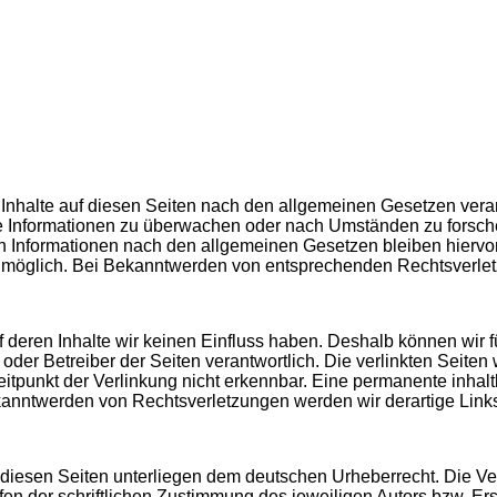
Inhalte auf diesen Seiten nach den allgemeinen Gesetzen veran
mde Informationen zu überwachen oder nach Umständen zu forsche
 Informationen nach den allgemeinen Gesetzen bleiben hiervon 
g möglich. Bei Bekanntwerden von entsprechenden Rechtsverle
uf deren Inhalte wir keinen Einfluss haben. Deshalb können wir
ter oder Betreiber der Seiten verantwortlich. Die verlinkten Sei
tpunkt der Verlinkung nicht erkennbar. Eine permanente inhaltli
ekanntwerden von Rechtsverletzungen werden wir derartige Lin
f diesen Seiten unterliegen dem deutschen Urheberrecht. Die Ver
 der schriftlichen Zustimmung des jeweiligen Autors bzw. Erst