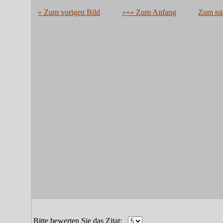
« Zum vorigen Bild
««« Zum Anfang
Zum näc
Bitte bewerten Sie das Zitat: