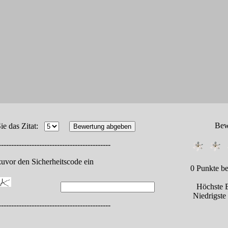
Bew
Sie das Zitat:
--------------------------------------------
zuvor den Sicherheitscode ein
0
Punkte b
Höchste 
Niedrigst
--------------------------------------------