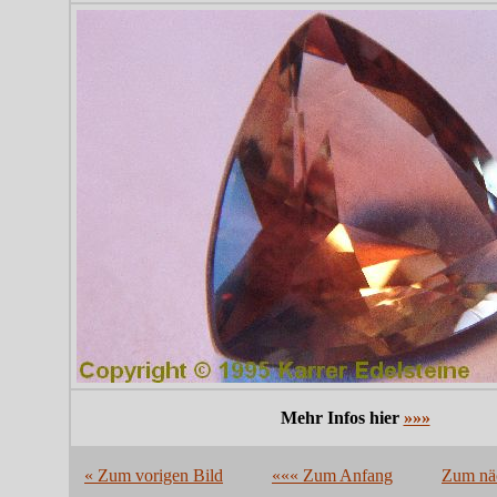
Mehr Infos hier
»»»
« Zum vorigen Bild
««« Zum Anfang
Zum näc